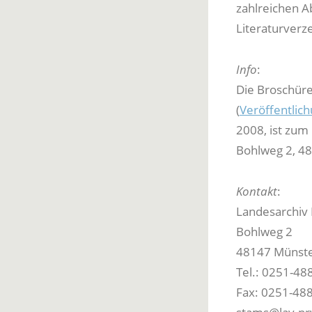
zahlreichen A
Literaturverz
Info
:
Die Broschüre
(
Veröffentlic
2008, ist zum
Bohlweg 2, 48
Kontakt
:
Landesarchiv
Bohlweg 2
48147 Münst
Tel.: 0251-48
Fax: 0251-48