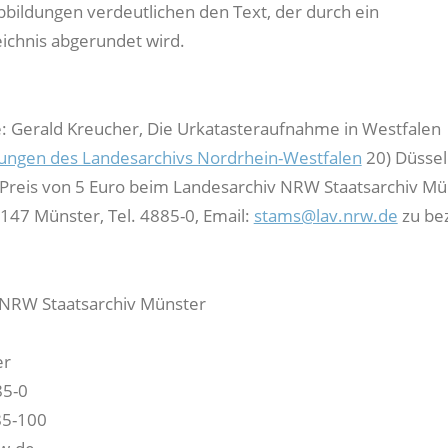
bbildungen verdeutlichen den Text, der durch ein
eichnis abgerundet wird.
: Gerald Kreucher, Die Urkatasteraufnahme in Westfalen
hungen des Landesarchivs Nordrhein-Westfalen
20) Düssel
 Preis von 5 Euro beim Landesarchiv NRW Staatsarchiv Mü
147 Münster, Tel. 4885-0, Email:
stams@lav.nrw.de
zu be
 NRW Staatsarchiv Münster
er
85-0
85-100