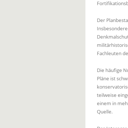
Fortifikations
Der Planbestan
Insbesondere 
Denkmalschut
militärhistor
Fachleuten de
Die häufige Nu
Pläne ist schw
konservatoris
teilweise ein
einem in mehr
Quelle.