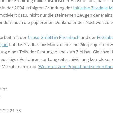
an der Erhaltung militärhistorischer Bausubstanz, das sich
e in der 2004 erfolgten Gründung der
Initiative Zitadelle M
 motiviert dazu, nicht nur die steinernen Zeugen der Mainz
ondern auch die papierenen Denkmäler der Nachwelt zu e
rbeit mit der
Cruse GmbH in Rheinbach
und der
Fotolab
gart
hat das Stadtarchiv Mainz daher ein Pilotprojekt entwi
ung eines Teils der Festungspläne zum Ziel hat. Gleichzeit
neuartiges Verfahren zur Langzeitarchivierung komplexer d
f Mikrofilm erprobt (
Weiteres zum Projekt und seinen Par
ainz
B
1/12 21 78