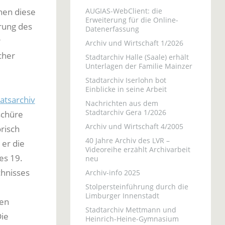
enen diese
AUGIAS-WebClient: die
Erweiterung für die Online-
rung des
Datenerfassung
r
Archiv und Wirtschaft 1/2026
cher
Stadtarchiv Halle (Saale) erhält
Unterlagen der Familie Mainzer
Stadtarchiv Iserlohn bot
Einblicke in seine Arbeit
atsarchiv
Nachrichten aus dem
Stadtarchiv Gera 1/2026
schüre
Archiv und Wirtschaft 4/2005
orisch
40 Jahre Archiv des LVR –
 er die
Videoreihe erzählt Archivarbeit
es 19.
neu
chnisses
Archiv-info 2025
Stolpersteinführung durch die
Limburger Innenstadt
ten
Stadtarchiv Mettmann und
Die
Heinrich-Heine-Gymnasium