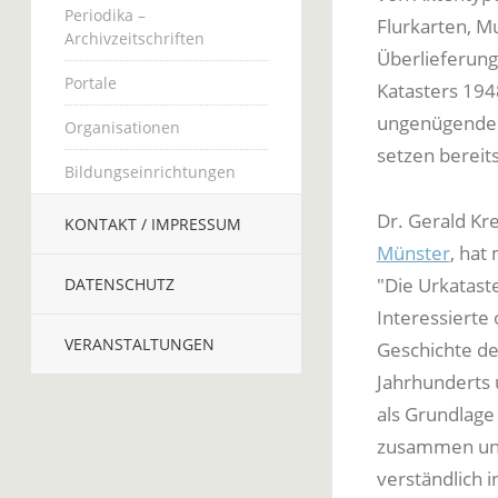
Periodika –
Flurkarten, M
Archivzeitschriften
Überlieferun
Portale
Katasters 1948
ungenügende H
Organisationen
setzen bereit
Bildungseinrichtungen
Dr. Gerald Kr
KONTAKT / IMPRESSUM
Münster
, hat
"Die Urkataste
DATENSCHUTZ
Interessierte 
VERANSTALTUNGEN
Geschichte de
Jahrhunderts 
als Grundlage
zusammen und 
verständlich 