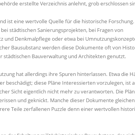
behörde erstellte Verzeichnis anlehnt, grob erschlossen si
d ist eine wertvolle Quelle für die historische Forschung.
bei städtischen Sanierungsprojekten, bei Fragen von
z und Denkmalpflege oder etwa bei Umnutzungskonzept
ischer Bausubstanz werden diese Dokumente oft von Histo
r städtischen Bauverwaltung und Architekten genutzt.
tzung hat allerdings ihre Spuren hinterlassen. Etwa die Hä
er beschädigt; diese Pläne Interessierten vorzulegen, ist 
cher Sicht eigentlich nicht mehr zu verantworten. Die Plän
gerissen und geknickt. Manche dieser Dokumente gleichen
ere Teile zerfallenen Puzzle denn einer wertvollen histor