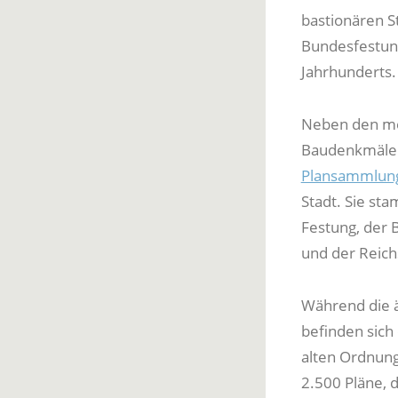
bastionären S
Bundesfestun
Jahrhunderts
Neben den meh
Baudenkmäler 
Plansammlun
Stadt. Sie st
Festung, der 
und der Reich
Während die ä
befinden sich
alten Ordnun
2.500 Pläne, d