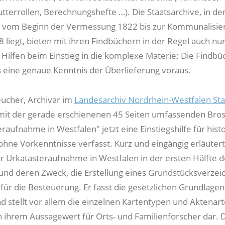
utterrollen, Berechnungshefte …). Die Staatsarchive, in d
g vom Beginn der Vermessung 1822 bis zur Kommunalisie
 liegt, bieten mit ihren Findbüchern in der Regel auch nu
ilfen beim Einstieg in die komplexe Materie: Die Findbü
s eine genaue Kenntnis der Überlieferung voraus.
eucher, Archivar im
Landesarchiv Nordrhein-Westfalen Sta
 mit der gerade erschienenen 45 Seiten umfassenden Bro
raufnahme in Westfalen" jetzt eine Einstiegshilfe für hist
ohne Vorkenntnisse verfasst. Kurz und eingängig erläutert
r Urkatasteraufnahme in Westfalen in der ersten Hälfte d
und deren Zweck, die Erstellung eines Grundstücksverzei
 für die Besteuerung. Er fasst die gesetzlichen Grundlagen
stellt vor allem die einzelnen Kartentypen und Aktenar
in ihrem Aussagewert für Orts- und Familienforscher dar. 