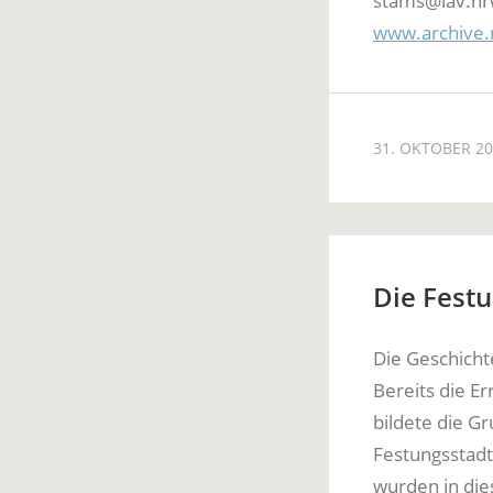
stams@lav.n
www.archive.
31. OKTOBER 2
Die Festu
Die Geschicht
Bereits die E
bildete die G
Festungsstadt
wurden in die