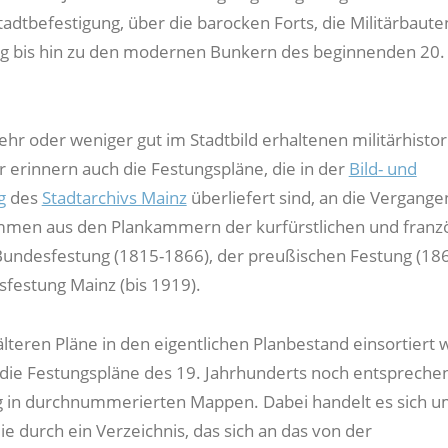
tadtbefestigung, über die barocken Forts, die Militärbaute
g bis hin zu den modernen Bunkern des beginnenden 20.
.
r oder weniger gut im Stadtbild erhaltenen militärhisto
erinnern auch die Festungspläne, die in der
Bild- und
g
des
Stadtarchivs Mainz
überliefert sind, an die Vergange
ammen aus den Plankammern der kurfürstlichen und franz
Bundesfestung (1815-1866), der preußischen Festung (18
sfestung Mainz (bis 1919).
lteren Pläne in den eigentlichen Planbestand einsortiert 
 die Festungspläne des 19. Jahrhunderts noch entsprechen
g in durchnummerierten Mappen. Dabei handelt es sich u
ie durch ein Verzeichnis, das sich an das von der