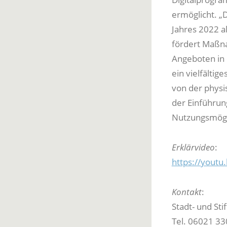
ermöglicht. „
Jahres 2022 a
fördert Maßna
Angeboten in 
ein vielfälti
von der physi
der Einführun
Nutzungsmögli
Erklärvideo
:
https://yout
Kontakt
:
Stadt- und Sti
Tel. 06021 3