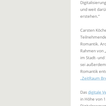
Digitalisierun
und weit darü
erstehen.“
Carsten Köchel
Teilnehmenden
Romantik. Arc
Rahmen von „D
im Stadt- und 
sei außerdem,
Romantik entw
„ZeitRaum Br
Das
digitale 
in Höhe von 
Digitalprogra