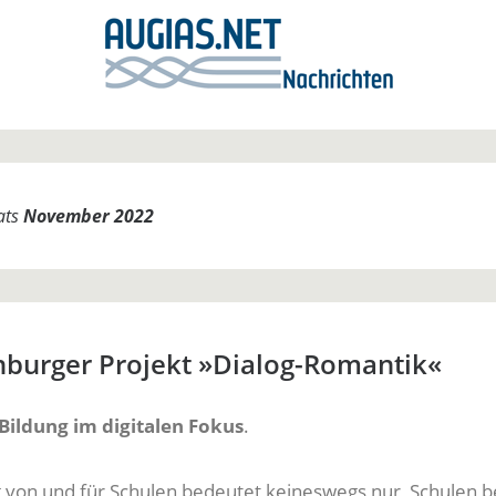
ats
November 2022
nburger Projekt »Dialog-Romantik«
Bildung im digitalen Fokus
.
ng von und für Schulen bedeutet keineswegs nur, Schulen b