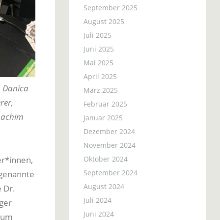
September 2025
August 2025
Juli 2025
Juni 2025
Mai 2025
April 2025
. Danica
März 2025
rer,
Februar 2025
Joachim
Januar 2025
Dezember 2024
November 2024
Oktober 2024
er*innen,
September 2024
ogenannte
August 2024
 Dr.
Juli 2024
ger
Juni 2024
t um