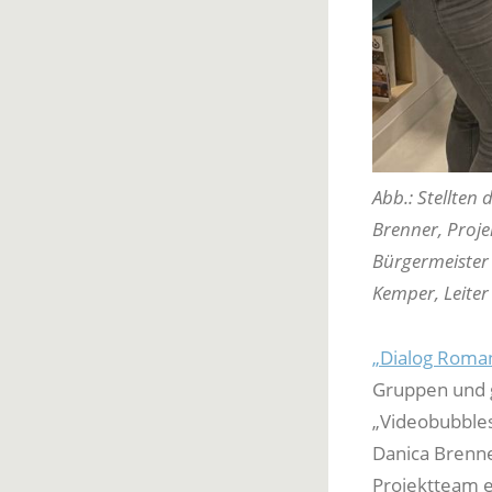
Abb.: Stellten
Brenner, Projek
Bürgermeister 
Kemper, Leiter
„Dialog Roman
Gruppen und g
„Videobubbles
Danica Brenne
Projektteam e