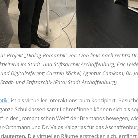
 das Projekt „Dialog-Romantik“ vor: (Von links nach rechts) Dr
tleiterin im Stadt- und Stiftsarchiv Aschaffenburg; Eric Leide
und Digitalreferent; Carsten Köchel, Agentur Comkom; Dr. 
 Stadt- und Stiftsarchiv (Foto: Stadt Aschaffenburg)
tik“
ist als virtueller Interaktionsraum konzipiert. Besuch
anze Schulklassen samt Lehrer*innen können sich als s
“ in der „romantischen Welt“ der Brentanos bewegen, wie
r-Orthmann und Dr. Vaios Kalogrias für das Aschaffenbur
rläuterten. Die virtuellen Räume erstrecken sich, ergänz