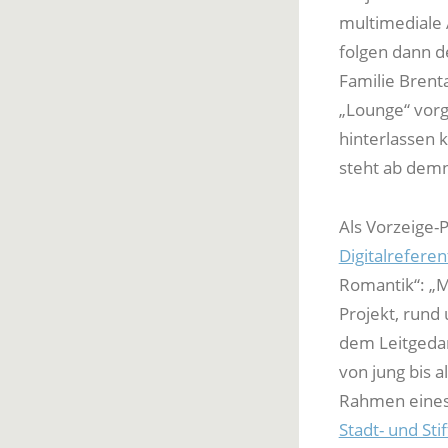
multimediale 
folgen dann d
Familie Brenta
„Lounge“ vorg
hinterlassen 
steht ab demn
Als Vorzeige-
Digitalreferen
Romantik“: „M
Projekt, rund 
dem Leitgedan
von jung bis a
Rahmen eines 
Stadt- und Sti