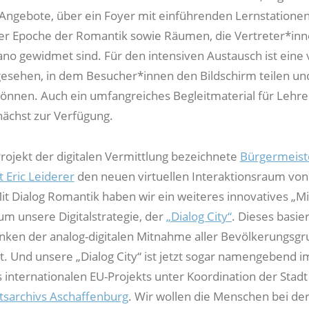
Angebote, über ein Foyer mit einführenden Lernstatione
er Epoche der Romantik sowie Räumen, die Vertreter*inn
no gewidmet sind. Für den intensiven Austausch ist eine v
esehen, in dem Besucher*innen den Bildschirm teilen un
können. Auch ein umfangreiches Begleitmaterial für Lehr
ächst zur Verfügung.
Projekt der digitalen Vermittlung bezeichnete
Bürgermeist
t Eric Leiderer
den neuen virtuellen Interaktionsraum von
it Dialog Romantik haben wir ein weiteres innovatives „M
um unsere Digitalstrategie, der
„Dialog City“
. Dieses basier
ken der analog-digitalen Mitnahme aller Bevölkerungsgr
lt. Und unsere „Dialog City“ ist jetzt sogar namengebend i
internationalen EU-Projekts unter Koordination der Stadt
ftsarchivs Aschaffenburg
. Wir wollen die Menschen bei de