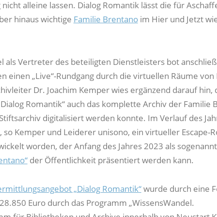
g nicht alleine lassen. Dialog Romantik lässt die für Aschaf
ber hinaus wichtige
Familie Brentano
im Hier und Jetzt wi
 als Vertreter des beteiligten Dienstleisters bot anschli
 einen „Live“-Rundgang durch die virtuellen Räume von 
hivleiter Dr. Joachim Kemper wies ergänzend darauf hin, 
ialog Romantik“ auch das komplette Archiv der Familie 
Stiftsarchiv digitalisiert werden konnte. Im Verlauf des Ja
 so Kemper und Leiderer unisono, ein virtueller Escape-
ickelt worden, der Anfang des Jahres 2023 als sogenann
entano“
der Öffentlichkeit präsentiert werden kann.
Vermittlungsangebot „Dialog Romantik“
wurde durch eine 
128.850 Euro durch das Programm „WissensWandel.
mm für Bibliotheken und Archive innerhalb von Neustart Ku