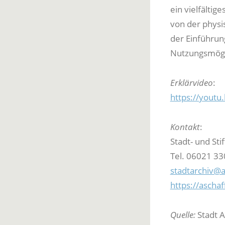
ein vielfälti
von der physi
der Einführun
Nutzungsmögli
Erklärvideo
:
https://yout
Kontakt
:
Stadt- und Sti
Tel. 06021 3
stadtarchiv@
https://aschaf
Quelle:
Stadt A