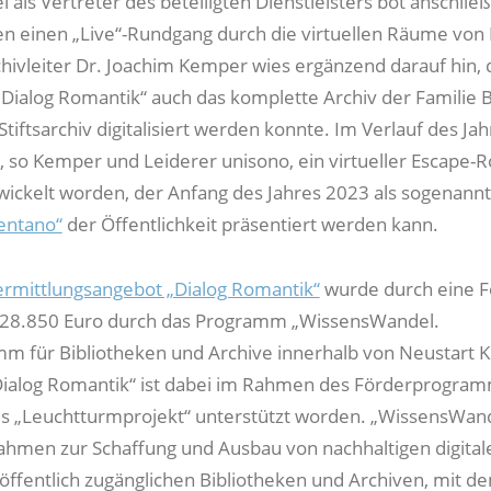
 als Vertreter des beteiligten Dienstleisters bot anschli
 einen „Live“-Rundgang durch die virtuellen Räume von 
hivleiter Dr. Joachim Kemper wies ergänzend darauf hin, 
ialog Romantik“ auch das komplette Archiv der Familie 
Stiftsarchiv digitalisiert werden konnte. Im Verlauf des Ja
 so Kemper und Leiderer unisono, ein virtueller Escape-
ickelt worden, der Anfang des Jahres 2023 als sogenann
entano“
der Öffentlichkeit präsentiert werden kann.
Vermittlungsangebot „Dialog Romantik“
wurde durch eine 
128.850 Euro durch das Programm „WissensWandel.
mm für Bibliotheken und Archive innerhalb von Neustart Ku
Dialog Romantik“ ist dabei im Rahmen des Förderprogra
ls „Leuchtturmprojekt“ unterstützt worden. „WissensWan
hmen zur Schaffung und Ausbau von nachhaltigen digital
öffentlich zugänglichen Bibliotheken und Archiven, mit de