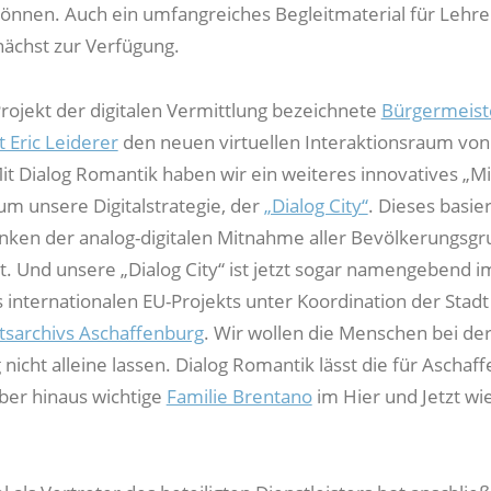
können. Auch ein umfangreiches Begleitmaterial für Lehr
ächst zur Verfügung.
Projekt der digitalen Vermittlung bezeichnete
Bürgermeist
t Eric Leiderer
den neuen virtuellen Interaktionsraum von
it Dialog Romantik haben wir ein weiteres innovatives „M
um unsere Digitalstrategie, der
„Dialog City“
. Dieses basier
ken der analog-digitalen Mitnahme aller Bevölkerungsgr
lt. Und unsere „Dialog City“ ist jetzt sogar namengebend i
internationalen EU-Projekts unter Koordination der Stadt
ftsarchivs Aschaffenburg
. Wir wollen die Menschen bei de
g nicht alleine lassen. Dialog Romantik lässt die für Aschaf
ber hinaus wichtige
Familie Brentano
im Hier und Jetzt wi