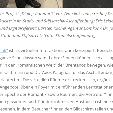
 das Projekt „Dialog-Romantik“ vor: (Von links nach rechts) Dr
tleiterin im Stadt- und Stiftsarchiv Aschaffenburg; Eric Leide
und Digitalreferent; Carsten Köchel, Agentur Comkom; Dr. 
 Stadt- und Stiftsarchiv (Foto: Stadt Aschaffenburg)
tik“
ist als virtueller Interaktionsraum konzipiert. Besuch
anze Schulklassen samt Lehrer*innen können sich als s
“ in der „romantischen Welt“ der Brentanos bewegen, wie
r-Orthmann und Dr. Vaios Kalogrias für das Aschaffenbur
rläuterten. Die virtuellen Räume erstrecken sich, ergänz
Angebote, über ein Foyer mit einführenden Lernstatione
er Epoche der Romantik sowie Räumen, die Vertreter*inn
no gewidmet sind. Für den intensiven Austausch ist eine v
esehen, in dem Besucher*innen den Bildschirm teilen un