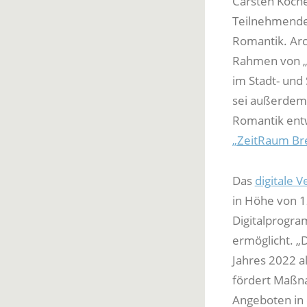
Carsten Köchel
Teilnehmenden
Romantik. Arc
Rahmen von „D
im Stadt- und 
sei außerdem,
Romantik entw
„ZeitRaum Br
Das
digitale 
in Höhe von 
Digitalprogra
ermöglicht. „
Jahres 2022 a
fördert Maßna
Angeboten in 