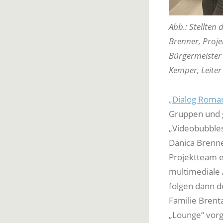
Abb.: Stellten
Brenner, Projek
Bürgermeister 
Kemper, Leiter
„Dialog Roman
Gruppen und g
„Videobubbles
Danica Brenne
Projektteam e
multimediale 
folgen dann d
Familie Brenta
„Lounge“ vorg