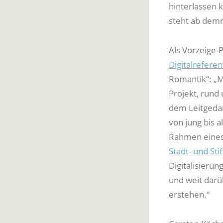
hinterlassen 
steht ab demn
Als Vorzeige-
Digitalreferen
Romantik“: „M
Projekt, rund 
dem Leitgedan
von jung bis a
Rahmen eines 
Stadt- und Sti
Digitalisierun
und weit darü
erstehen.“