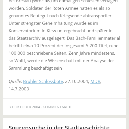
bei Breslau (Wroclaw) im damaligen Schlesien verlagert
worden. Soldaten der Roten Armee hatten es als so
genanntes Beutegut nach Kriegsende abtransportiert.
Unter strengster Geheimhaltung wurde es im
Konservatorium in Kiew untergebracht und später in
das Staatsarchiv ausgelagert. Das Bach-Familienmaterial
betrifft etwa 10 Prozent der insgesamt 5.200 Titel, rund
100.000 beschriebene Seiten. Zehn Jahre mindestens,
so Wolff, werde die Wissenschaft mit der Analyse der
Sammlung beschäftigt sein
Quelle
:
Brühler Schlossbote
, 27.10.2004;
MDR
,
14.7.2003
30. OKTOBER 2004
KOMMENTARE 0
Spurensuche in der Stadtgeschichte