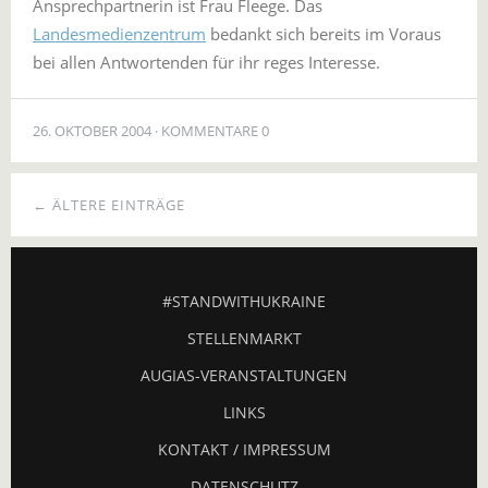
Ansprechpartnerin ist Frau Fleege. Das
Landesmedienzentrum
bedankt sich bereits im Voraus
bei allen Antwortenden für ihr reges Interesse.
26. OKTOBER 2004
KOMMENTARE 0
← ÄLTERE EINTRÄGE
#STANDWITHUKRAINE
STELLENMARKT
AUGIAS-VERANSTALTUNGEN
LINKS
KONTAKT / IMPRESSUM
DATENSCHUTZ