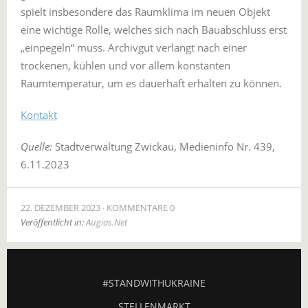
spielt insbesondere das Raumklima im neuen Objekt
eine wichtige Rolle, welches sich nach Bauabschluss erst
„einpegeln“ muss. Archivgut verlangt nach einer
trockenen, kühlen und vor allem konstanten
Raumtemperatur, um es dauerhaft erhalten zu können.
Kontakt
Quelle:
Stadtverwaltung Zwickau, Medieninfo Nr. 439,
6.11.2023
22. DEZEMBER 2023
KOMMENTARE 0
Veröffentlicht in:
Augias.Net
#STANDWITHUKRAINE
STELLENMARKT