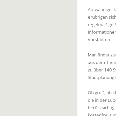
Aufwändige, k
erübrigen sic
regelmäßige A
Informationen
Vorstädten.
Man findet zu
aus dem Them
zu über 140 S
Stadtplanung 
Ob groß, ob k
die in der Lüb
berücksichtigt
kostenfrei zu