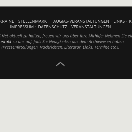
KRAINE
STELLENMARKT
AUGIAS-VERANSTALTUNGEN
LINKS
K
IMPRESSUM
DATENSCHUTZ
VERANSTALTUNGEN
Net aktuell zu halten, freuen wir uns über Ihre Mithilfe: Nehmen Sie ei
ontakt
zu uns auf, falls Sie Neuigkeiten aus dem Archivwesen haben
(Pressemitteilungen, Nachrichten, Literatur, Links, Termine etc.).