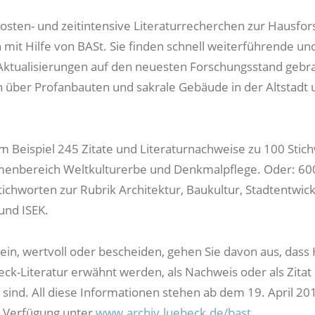
osten- und zeitintensive Literaturrecherchen zur Hausfo
h mit Hilfe von BASt. Sie finden schnell weiterführende un
ktualisierungen auf den neuesten Forschungsstand gebr
 über Profanbauten und sakrale Gebäude in der Altstadt
m Beispiel 245 Zitate und Literaturnachweise zu 100 Stic
enbereich Weltkulturerbe und Denkmalpflege. Oder: 600
tichworten zur Rubrik Architektur, Baukultur, Stadtentwick
und ISEK.
lein, wertvoll oder bescheiden, gehen Sie davon aus, dass
eck-Literatur erwähnt werden, als Nachweis oder als Zitat 
 sind. All diese Informationen stehen ab dem 19. April 20
r Verfügung unter
www.archiv.luebeck.de/bast
.