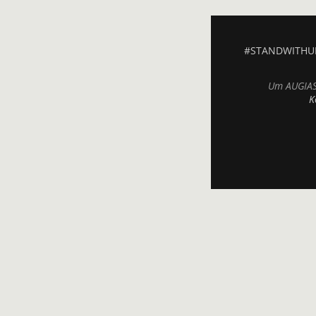
#STANDWITHU
Um AUGIAS.
K