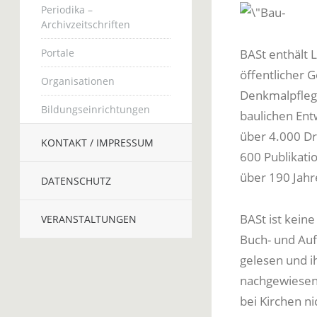
Periodika –
Archivzeitschriften
Portale
BASt enthält 
öffentlicher 
Organisationen
Denkmalpfleg
Bildungseinrichtungen
baulichen Ent
über 4.000 Dr
KONTAKT / IMPRESSUM
600 Publikati
über 190 Jahr
DATENSCHUTZ
BASt ist kein
VERANSTALTUNGEN
Buch- und Aufs
gelesen und i
nachgewiesen.
bei Kirchen n