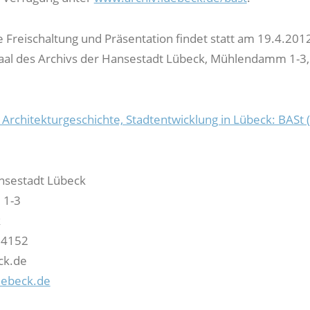
e Freischaltung und Präsentation findet statt am 19.4.201
aal des Archivs der Hansestadt Lübeck, Mühlendamm 1-3
Architekturgeschichte, Stadtentwicklung in Lübeck: BASt (
nsestadt Lübeck
1-3
k
 4152
ck.de
uebeck.de