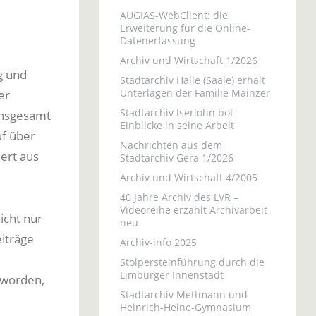
AUGIAS-WebClient: die
Erweiterung für die Online-
Datenerfassung
Archiv und Wirtschaft 1/2026
g und
Stadtarchiv Halle (Saale) erhält
Unterlagen der Familie Mainzer
er
Stadtarchiv Iserlohn bot
insgesamt
Einblicke in seine Arbeit
uf über
Nachrichten aus dem
ert aus
Stadtarchiv Gera 1/2026
Archiv und Wirtschaft 4/2005
40 Jahre Archiv des LVR –
Videoreihe erzählt Archivarbeit
icht nur
neu
eiträge
Archiv-info 2025
Stolpersteinführung durch die
Limburger Innenstadt
 worden,
Stadtarchiv Mettmann und
Heinrich-Heine-Gymnasium