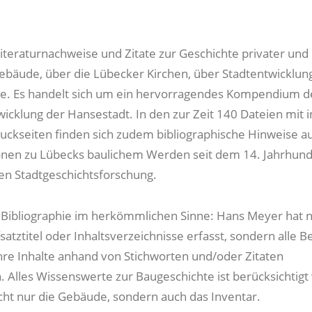
Literaturnachweise und Zitate zur Geschichte privater und
Gebäude, über die Lübecker Kirchen, über Stadtentwicklun
e. Es handelt sich um ein hervorragendes Kompendium d
wicklung der Hansestadt. In den zur Zeit 140 Dateien mit 
uckseiten finden sich zudem bibliographische Hinweise a
onen zu Lübecks baulichem Werden seit dem 14. Jahrhund
en Stadtgeschichtsforschung.
e Bibliographie im herkömmlichen Sinne: Hans Meyer hat n
atztitel oder Inhaltsverzeichnisse erfasst, sondern alle B
hre Inhalte anhand von Stichworten und/oder Zitaten
 Alles Wissenswerte zur Baugeschichte ist berücksichtigt
icht nur die Gebäude, sondern auch das Inventar.