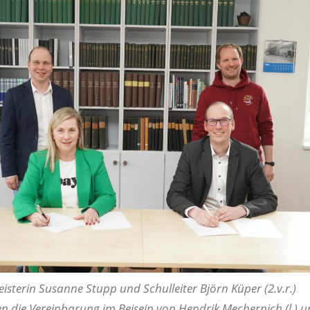
isterin Susanne Stupp und Schulleiter Björn Küper (2.v.r.)
n die Vereinbarung im Beisein von Hendrik Mechernich (l.) 