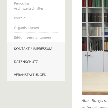
Periodika –
Archivzeitschriften
Portale
Organisationen
Bildungseinrichtungen
KONTAKT / IMPRESSUM
DATENSCHUTZ
VERANSTALTUNGEN
Abb.: Bürgerme
unterzeichnete