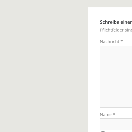
Schreibe ein
Pflichtfelder si
Nachricht
*
Name
*