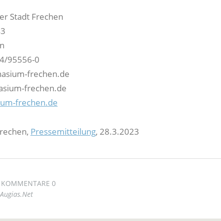
r Stadt Frechen
43
n
34/95556-0
asium-frechen.de
sium-frechen.de
um-frechen.de
Frechen,
Pressemitteilung
, 28.3.2023
KOMMENTARE 0
Augias.Net