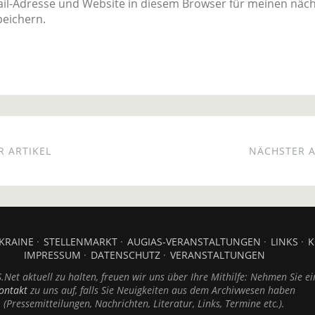
il-Adresse und Website in diesem Browser für meinen näc
eichern.
 ARTIKEL
NÄCHSTER A
KRAINE
STELLENMARKT
AUGIAS-VERANSTALTUNGEN
LINKS
K
IMPRESSUM
DATENSCHUTZ
VERANSTALTUNGEN
Net aktuell zu halten, freuen wir uns über Ihre Mithilfe: Nehmen Sie ei
ontakt
zu uns auf, falls Sie Neuigkeiten aus dem Archivwesen haben
(Pressemitteilungen, Nachrichten, Literatur, Links, Termine etc.).