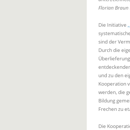
Florian Braun (
Die Initiative
„
systematisch
sind der Vermi
Durch die eige
Überlieferung
entdeckenden
und zu den ei
Kooperation v
werden, die g
Bildung gemei
Frechen zu et
Die Kooperati