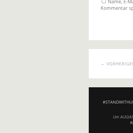
Name, E-Ma
Kommentar sp
← VORHERIGER
#STANDWITHU
Um AUGIAS.
K