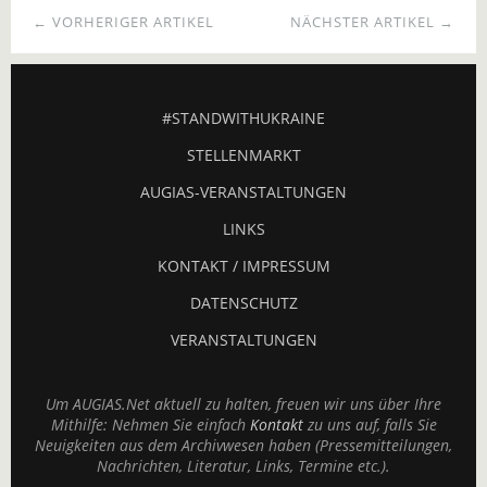
← VORHERIGER ARTIKEL
NÄCHSTER ARTIKEL →
#STANDWITHUKRAINE
STELLENMARKT
AUGIAS-VERANSTALTUNGEN
LINKS
KONTAKT / IMPRESSUM
DATENSCHUTZ
VERANSTALTUNGEN
Um AUGIAS.Net aktuell zu halten, freuen wir uns über Ihre
Mithilfe: Nehmen Sie einfach
Kontakt
zu uns auf, falls Sie
Neuigkeiten aus dem Archivwesen haben (Pressemitteilungen,
Nachrichten, Literatur, Links, Termine etc.).