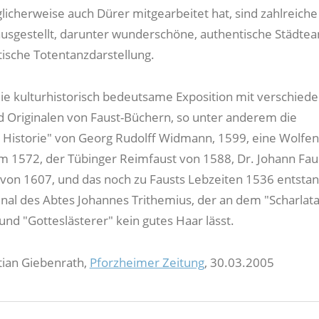
icherweise auch Dürer mitgearbeitet hat, sind zahlreiche
 ausgestellt, darunter wunderschöne, authentische Städtea
tische Totentanzdarstellung.
die kulturhistorisch bedeutsame Exposition mit verschied
d Originalen von Faust-Büchern, so unter anderem die
 Historie" von Georg Rudolff Widmann, 1599, eine Wolfen
m 1572, der Tübinger Reimfaust von 1588, Dr. Johann Fau
von 1607, und das noch zu Fausts Lebzeiten 1536 entsta
inal des Abtes Johannes Trithemius, der an dem "Scharlata
und "Gotteslästerer" kein gutes Haar lässt.
tian Giebenrath,
Pforzheimer Zeitung
, 30.03.2005