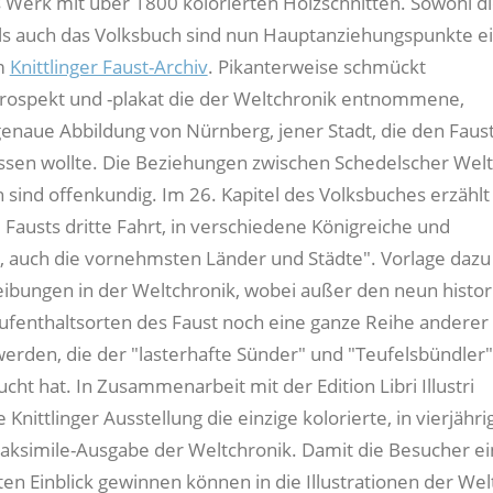
s Werk mit über 1800 kolorierten Holzschnitten. Sowohl d
ls auch das Volksbuch sind nun Hauptanziehungspunkte e
im
Knittlinger Faust-Archiv
. Pikanterweise schmückt
rospekt und -plakat die der Weltchronik entnommene,
genaue Abbildung von Nürnberg, jener Stadt, die den Faust
assen wollte. Die Beziehungen zwischen Schedelscher Wel
 sind offenkundig. Im 26. Kapitel des Volksbuches erzählt
 Fausts dritte Fahrt, in verschiedene Königreiche und
 auch die vornehmsten Länder und Städte". Vorlage dazu 
ibungen in der Weltchronik, wobei außer den neun histor
ufenthaltsorten des Faust noch eine ganze Reihe anderer
erden, die der "lasterhafte Sünder" und "Teufelsbündler"
cht hat. In Zusammenarbeit mit der Edition Libri Illustri
e Knittlinger Ausstellung die einzige kolorierte, in vierjähri
aksimile-Ausgabe der Weltchronik. Damit die Besucher e
en Einblick gewinnen können in die Illustrationen der Wel