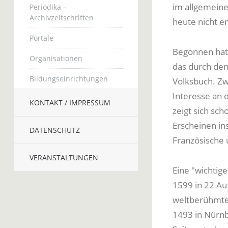
im allgemeine
Periodika –
Archivzeitschriften
heute nicht e
Portale
Begonnen hatt
Organisationen
das durch den
Bildungseinrichtungen
Volksbuch. Zwa
Interesse an 
KONTAKT / IMPRESSUM
zeigt sich sch
Erscheinen in
DATENSCHUTZ
Französische 
VERANSTALTUNGEN
Eine "wichtig
1599 in 22 Au
weltberühmtes
1493 in Nürnb