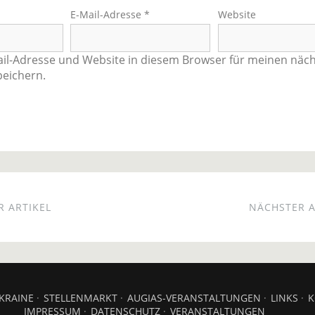
E-Mail-Adresse
*
Website
il-Adresse und Website in diesem Browser für meinen näc
eichern.
 ARTIKEL
NÄCHSTER A
KRAINE
STELLENMARKT
AUGIAS-VERANSTALTUNGEN
LINKS
K
IMPRESSUM
DATENSCHUTZ
VERANSTALTUNGEN