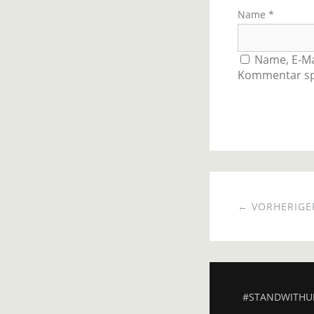
Name
*
Name, E-Ma
Kommentar sp
← VORHERIGER
#STANDWITHU