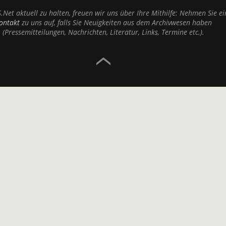
Net aktuell zu halten, freuen wir uns über Ihre Mithilfe: Nehmen Sie ei
ontakt
zu uns auf, falls Sie Neuigkeiten aus dem Archivwesen haben
(Pressemitteilungen, Nachrichten, Literatur, Links, Termine etc.).