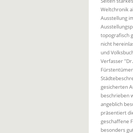
Seiten starke
Weltchronik a
Ausstellung 
Ausstellungsp
topografisch 
nicht hereinl
und Volksbuch
Verfasser "Dr.
Fürstentümer,
Städtebeschre
gesicherten A
beschrieben w
angeblich besu
präsentiert di
geschaffene F
besonders gut