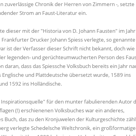
n zuverlässige Chronik der Herren von Zimmern -, setzte 
ndender Strom an Faust-Literatur ein.
e dieser mit der "Historia von D. Johann Fausten" im Jahr
 Frankfurter Drucker Johann Spiess verlegte, so genannte
r ist der Verfasser dieser Schrift nicht bekannt, doch wie
der legenden- und gerüchteumwucherten Person des Faus
on daran, dass das Spiessche Volksbuch bereits ein Jahr na
s Englische und Plattdeutsche übersetzt wurde, 1589 ins
und 1592 ins Holländische.
e Inspirationsquelle" für den munter fabulierenden Autor d
flagen (!) erschienenen Volksbuches war ein anderes,
 Buch, das zu den Kronjuwelen der Kulturgeschichte zählt
erg verlegte Schedelsche Weltchronik, ein großformatige