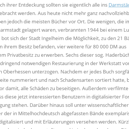
h ihrer Entdeckung sollten sie eigentlich alle ins
Darmstä
ebracht werden. Aus heute nicht mehr ganz nachvollzieh
en jedoch die meisten Bücher vor Ort. Die wenigen, die i
Darmstadt gelagert waren, verbrannten 1944 bei einem Luf
 bot sich der Stadt Ingelheim die Möglichkeit, zu den 21 B
 in ihrem Besitz befanden, vier weitere für 80 000 DM aus
m Privatbesitz zu erwerben. Sechs dieser sog. Haderbüc
dringend notwendigen Restaurierung in der Werkstatt vo
n Oberhessen unterzogen. Nachdem er jedes Buch sorgfäl
 Seite nummeriert und nach Schadensarten sortiert hatte,
or damit, alle Schäden zu beseitigen. Außerdem verfilmte 
s diese jetzt interessierten Benutzern in digitalisierter F
gung stehen. Darüber hinaus soll unter wissenschaftlicher
er der in Mittelhochdeutsch abgefassten Bände exemplari
 digitalisiert und mit Erläuterungen versehen werden. Kürz