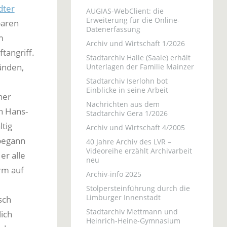
dter
AUGIAS-WebClient: die
Erweiterung für die Online-
baren
Datenerfassung
m
Archiv und Wirtschaft 1/2026
tangriff.
Stadtarchiv Halle (Saale) erhält
änden,
Unterlagen der Familie Mainzer
Stadtarchiv Iserlohn bot
Einblicke in seine Arbeit
her
Nachrichten aus dem
n Hans-
Stadtarchiv Gera 1/2026
tig
Archiv und Wirtschaft 4/2005
 begann
40 Jahre Archiv des LVR –
Videoreihe erzählt Archivarbeit
er alle
neu
orm auf
Archiv-info 2025
Stolpersteinführung durch die
Limburger Innenstadt
sch
Stadtarchiv Mettmann und
lich
Heinrich-Heine-Gymnasium