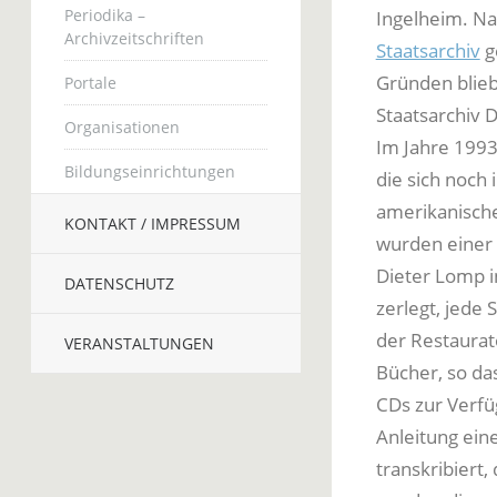
Periodika –
Ingelheim. Nac
Archivzeitschriften
Staatsarchiv
g
Gründen blieb
Portale
Staatsarchiv 
Organisationen
Im Jahre 1993
Bildungseinrichtungen
die sich noch
amerikanische
KONTAKT / IMPRESSUM
wurden einer 
Dieter Lomp i
DATENSCHUTZ
zerlegt, jede
der Restaurat
VERANSTALTUNGEN
Bücher, so das
CDs zur Verfü
Anleitung ein
transkribiert,