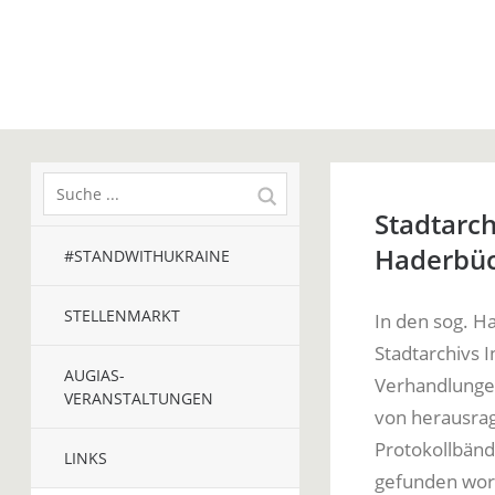
Stadtarch
Haderbü
#STANDWITHUKRAINE
STELLENMARKT
In den sog. H
Stadtarchivs 
AUGIAS-
Verhandlungen 
VERANSTALTUNGEN
von herausrag
Protokollbän
LINKS
gefunden word