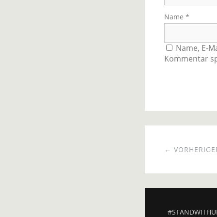
Name
*
Name, E-Ma
Kommentar sp
← VORHERIGER
#STANDWITHU