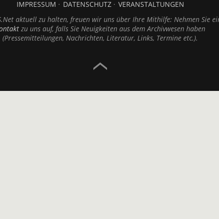
IMPRESSUM
DATENSCHUTZ
VERANSTALTUNGEN
Net aktuell zu halten, freuen wir uns über Ihre Mithilfe: Nehmen Sie ei
ontakt
zu uns auf, falls Sie Neuigkeiten aus dem Archivwesen haben
(Pressemitteilungen, Nachrichten, Literatur, Links, Termine etc.).