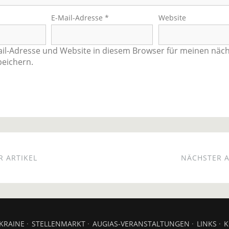
E-Mail-Adresse
*
Website
il-Adresse und Website in diesem Browser für meinen näc
eichern.
 ARTIKEL
NÄCHSTER A
KRAINE
STELLENMARKT
AUGIAS-VERANSTALTUNGEN
LINKS
K