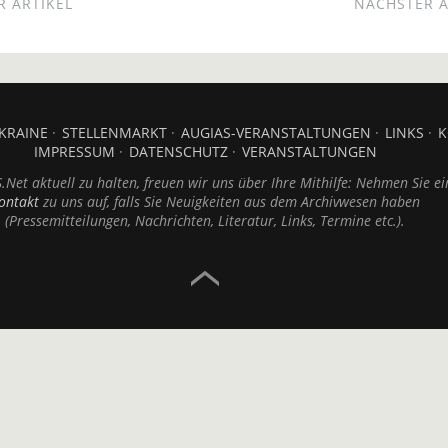
 ARTIKEL
NÄCHSTER A
KRAINE
STELLENMARKT
AUGIAS-VERANSTALTUNGEN
LINKS
K
IMPRESSUM
DATENSCHUTZ
VERANSTALTUNGEN
Net aktuell zu halten, freuen wir uns über Ihre Mithilfe: Nehmen Sie ei
ontakt
zu uns auf, falls Sie Neuigkeiten aus dem Archivwesen haben
(Pressemitteilungen, Nachrichten, Literatur, Links, Termine etc.).