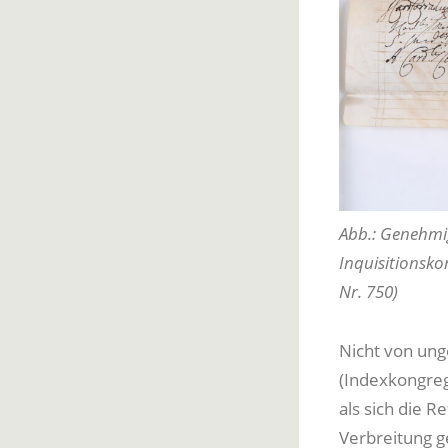
Abb.: Genehmig
Inquisitionsko
Nr. 750)
Nicht von ung
(Indexkongreg
als sich die 
Verbreitung g