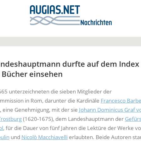
Landeshauptmann durfte auf dem Index
 Bücher einsehen
665 unterzeichneten die sieben Mitglieder der
ommission in Rom, darunter die Kardinäle
Francesco Barbe
, eine Genehmigung, mit der sie
Johann Dominicus Graf v
Trostburg
(1620-1675), dem Landeshauptmann der
Gefür
ol
, für die Dauer von fünf Jahren die Lektüre der Werke v
ulin
und
Nicolò Macchiavelli
erlaubten. Beide Autoren sta