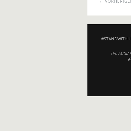
← VORHERIGER
#STANDWITHU
Um AUGIAS.
K