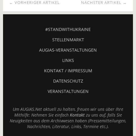
← VORHERIGER ARTIKEL
NÄCHSTER ARTIKEL →
#STANDWITHUKRAINE
STELLENMARKT
AUGIAS-VERANSTALTUNGEN
LINKS
KONTAKT / IMPRESSUM
DATENSCHUTZ
VERANSTALTUNGEN
Um AUGIAS.Net aktuell zu halten, freuen wir uns über Ihre
Mithilfe: Nehmen Sie einfach
Kontakt
zu uns auf, falls Sie
Neuigkeiten aus dem Archivwesen haben (Pressemitteilungen,
Nachrichten, Literatur, Links, Termine etc.).