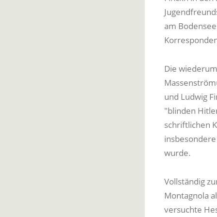
Jugendfreunds
am Bodensee 
Korrespondenz
Die wiederum 
Massenströmu
und Ludwig Fi
"blinden Hitle
schriftlichen
insbesondere 
wurde.
Vollständig z
Montagnola all
versuchte Hess