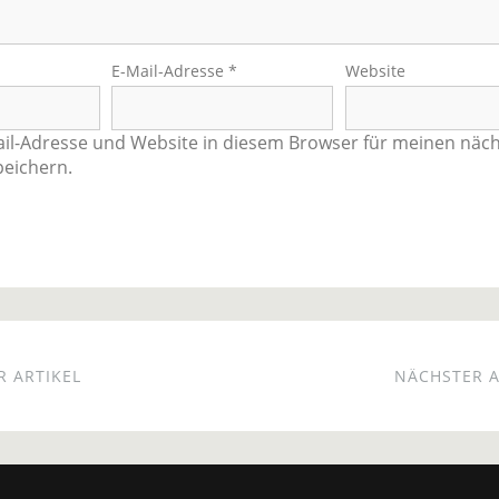
E-Mail-Adresse
*
Website
il-Adresse und Website in diesem Browser für meinen näc
eichern.
 ARTIKEL
NÄCHSTER A