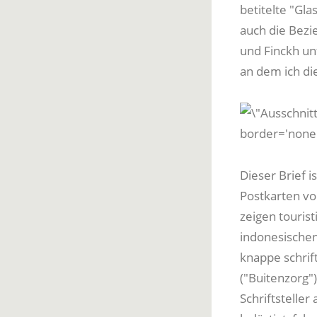
betitelte "Gla
auch die Bez
und Finckh un
an dem ich die
border='none'
Dieser Brief 
Postkarten vo
zeigen touris
indonesischen
knappe schrift
("Buitenzorg"
Schriftsteller