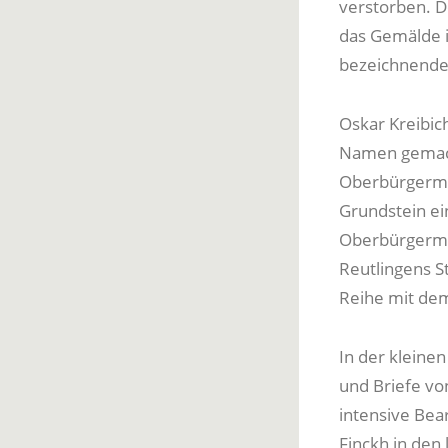
verstorben. D
das Gemälde i
bezeichnende 
Oskar Kreibich
Namen gemacht
Oberbürgermei
Grundstein ein
Oberbürgerme
Reutlingens St
Reihe mit dem
In der kleinen
und Briefe v
intensive Bea
Finckh in den 