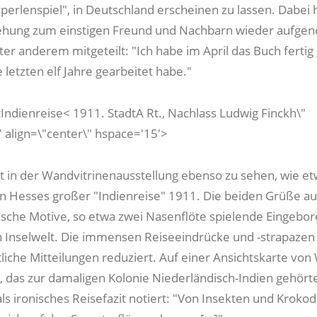
sperlenspiel", in Deutschland erscheinen zu lassen. Dabei 
iehung zum einstigen Freund und Nachbarn wieder aufg
ter anderem mitgeteilt: "Ich habe im April das Buch ferti
 letzten elf Jahre gearbeitet habe."
Indienreise< 1911. StadtA Rt., Nachlass Ludwig Finckh\"
 align=\"center\" hspace='15'>
ist in der Wandvitrinenausstellung ebenso zu sehen, wie e
n Hesses großer "Indienreise" 1911. Die beiden Grüße au
tische Motive, so etwa zwei Nasenflöte spielende Eingebo
 Inselwelt. Die immensen Reiseeindrücke und -strapazen 
liche Mitteilungen reduziert. Auf einer Ansichtskarte von
), das zur damaligen Kolonie Niederländisch-Indien gehörte
 als ironisches Reisefazit notiert: "Von Insekten und Krokod