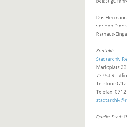
belästigt, fah
Das Hermann H
vor den Diens
Rathaus-Einga
Kontakt
:
Stadtarchiv R
Marktplatz 22
72764 Reutli
Telefon: 071
Telefax: 071
stadtarchiv@r
Quelle
: Stadt 