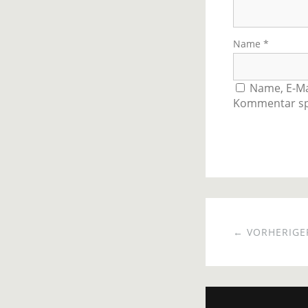
Name
*
Name, E-Ma
Kommentar sp
← VORHERIGER