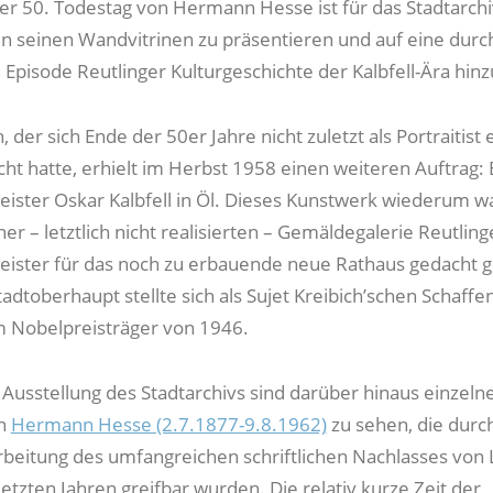
er 50. Todestag von Hermann Hesse ist für das Stadtarchi
n seinen Wandvitrinen zu präsentieren und auf eine durc
Episode Reutlinger Kulturgeschichte der Kalbfell-Ära hin
, der sich Ende der 50er Jahre nicht zuletzt als Portraitist 
 hatte, erhielt im Herbst 1958 einen weiteren Auftrag: 
ster Oskar Kalbfell in Öl. Dieses Kunstwerk wiederum wa
er – letztlich nicht realisierten – Gemäldegalerie Reutling
ister für das noch zu erbauende neue Rathaus gedacht 
adtoberhaupt stellte sich als Sujet Kreibich’schen Schaffen
 Nobelpreisträger von 1946.
 Ausstellung des Stadtarchivs sind darüber hinaus einzeln
on
Hermann Hesse (2.7.1877-9.8.1962)
zu sehen, die durch
rbeitung des umfangreichen schriftlichen Nachlasses von
letzten Jahren greifbar wurden. Die relativ kurze Zeit der