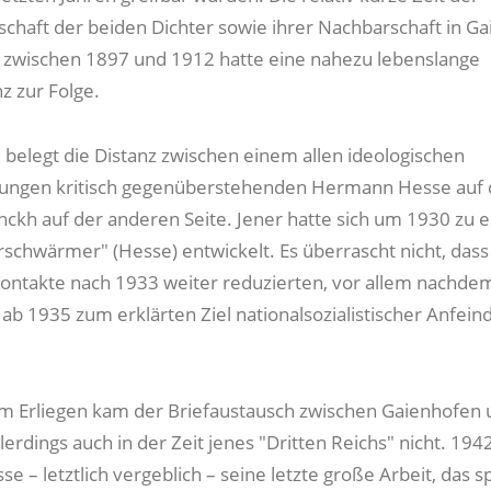
chaft der beiden Dichter sowie ihrer Nachbarschaft in G
zwischen 1897 und 1912 hatte eine nahezu lebenslange
 zur Folge.
belegt die Distanz zwischen einem allen ideologischen
ngen kritisch gegenüberstehenden Hermann Hesse auf 
nckh auf der anderen Seite. Jener hatte sich um 1930 zu 
rschwärmer" (Hesse) entwickelt. Es überrascht nicht, dass 
 Kontakte nach 1933 weiter reduzierten, vor allem nachd
ab 1935 zum erklärten Ziel nationalsozialistischer Anfei
um Erliegen kam der Briefaustausch zwischen Gaienhofen
erdings auch in der Zeit jenes "Dritten Reichs" nicht. 194
e – letztlich vergeblich – seine letzte große Arbeit, das s