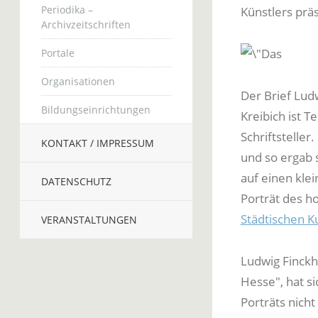
Periodika –
Künstlers präs
Archivzeitschriften
Portale
Organisationen
Der Brief Lud
Bildungseinrichtungen
Kreibich ist 
Schriftsteller
KONTAKT / IMPRESSUM
und so ergab 
auf einen kle
DATENSCHUTZ
Porträt des h
Städtischen 
VERANSTALTUNGEN
Ludwig Finckh
Hesse", hat s
Porträts nicht