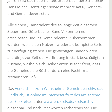
Jahre 1750 das neuerrichtete Steuerbuch der Schultheiß
Hans Michel Bentzinger sowie mehrere Rats-, Gerichts-
und Gemeindevertreter.
Alle sieben „Kameraden“ des so lange Zeit einsamen
Steuer- und Güterbuches Band VI konnten nun
erschlossen und ins Gemeindearchiv übernommen
werden, wo sie den Nutzern wieder als komplette Serie
zur Verfügung stehen. Die gewichtigen Bände waren
allerdings zur Zeit der Auffindung in stark beschädigtem
Zustand, weshalb sich Heike Sartorius sehr freut, dass
die Gemeinde die Bücher durch eine Fachfirma
restaurieren ließ.
Das
Verzeichnis zum Wimsheimer Gemeindearchiv, das
Findbuch, ist online im Internetauftritt des Kreisarchiv
des Enzkreises
unter
www.enzkreis.de/kreisarchiv
einsehbar und nach Stichworten recherchierbar. Die