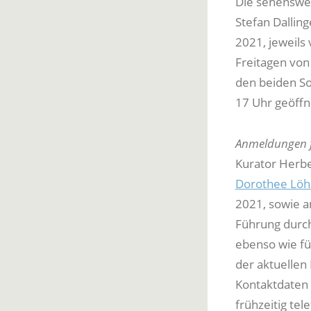
Die sehenswer
Stefan Dalling
2021, jeweils
Freitagen von 
den beiden So
17 Uhr geöffn
Anmeldungen f
Kurator Herbe
Dorothee Löh
2021, sowie a
Führung durch
ebenso wie fü
der aktuelle
Kontaktdaten 
frühzeitig te