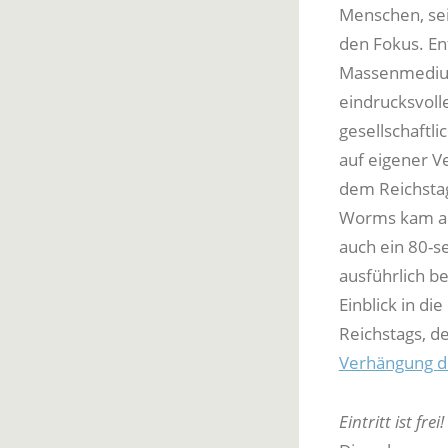
Menschen, sei
den Fokus. En
Massenmedium 
eindrucksvoll
gesellschaftli
auf eigener 
dem Reichstag 
Worms kam all
auch ein 80-se
ausführlich b
Einblick in d
Reichstags, 
Verhängung de
Eintritt ist frei!