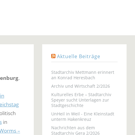
Aktuelle Beiträge
Stadtarchiv Mettmann erinnert
adenburg
.
an Konrad Heresbach
Archiv und Wirtschaft 2/2026
Kulturelles Erbe – Stadtarchiv
in
Speyer sucht Unterlagen zur
ichstag
Stadtgeschichte
litisch
UnHeil in Weil - Eine Kleinstadt
unterm Hakenkreuz
s
in
Nachrichten aus dem
n Worms –
Stadtarchiv Gera 2/2026