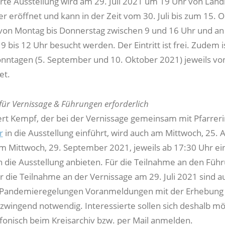
te Ausstellung wird am 29. Juli 2021 um 19 Uhr von Land
er eröffnet und kann in der Zeit vom 30. Juli bis zum 15. 
 von Montag bis Donnerstag zwischen 9 und 16 Uhr und an
9 bis 12 Uhr besucht werden. Der Eintritt ist frei. Zudem is
nntagen (5. September und 10. Oktober 2021) jeweils von
et.
ür Vernissage & Führungen erforderlich
rt Kempf, der bei der Vernissage gemeinsam mit Pfarreri
r
in die Ausstellung einführt, wird auch am Mittwoch, 25. 
m Mittwoch, 29. September 2021, jeweils ab 17:30 Uhr ei
 die Ausstellung anbieten. Für die Teilnahme an den Füh
r die Teilnahme an der Vernissage am 29. Juli 2021 sind a
n Pandemieregelungen Voranmeldungen mit der Erhebung
zwingend notwendig. Interessierte sollen sich deshalb mö
lefonisch beim Kreisarchiv bzw. per Mail anmelden.