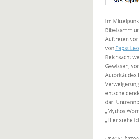
Im Mittelpunk
Bibelsammlung
Auftreten vor
von
Papst Leo
Reichsacht we
Gewissen, vor
Autorität des
Verweigerung 
entscheidend
dar. Untrennb
„Mythos Worms
„Hier stehe ic
Über 50 histor