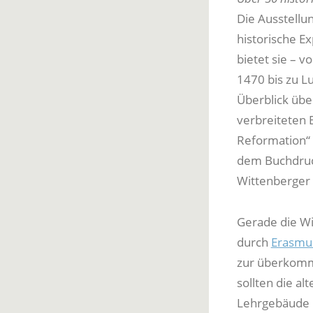
Die Ausstellun
historische E
bietet sie – v
1470 bis zu L
Überblick übe
verbreiteten 
Reformation“ 
dem Buchdruck
Wittenberger 
Gerade die Wi
durch
Erasmu
zur überkomme
sollten die al
Lehrgebäude m