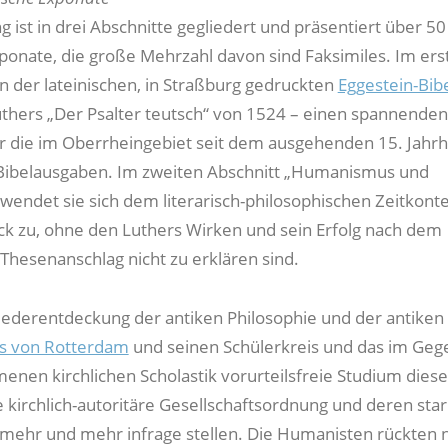
g ist in drei Abschnitte gegliedert und präsentiert über 50
xponate, die große Mehrzahl davon sind Faksimiles. Im erst
on der lateinischen, in Straßburg gedruckten
Eggestein-Bib
uthers „Der Psalter teutsch“ von 1524 – einen spannenden
r die im Oberrheingebiet seit dem ausgehenden 15. Jahr
Bibelausgaben. Im zweiten Abschnitt „Humanismus und
wendet sie sich dem literarisch-philosophischen Zeitkont
 zu, ohne den Luthers Wirken und sein Erfolg nach dem
Thesenanschlag nicht zu erklären sind.
ederentdeckung der antiken Philosophie und der antiken
s von Rotterdam
und seinen Schülerkreis und das im Geg
nen kirchlichen Scholastik vorurteilsfreie Studium diese
te kirchlich-autoritäre Gesellschaftsordnung und deren sta
ehr und mehr infrage stellen. Die Humanisten rückten 