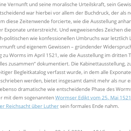
ne Vernunft und seine moralische Urteilskraft, sein Gewis
tscheidend war hierbei vor allem der Buchdruck, der als 
diese Zeitenwende forcierte, wie die Ausstellung anha
er Exponate unterstreicht. Und wegweisendes Zeichen di
ch-politischen wie konfessionellen Umbruchs war letztlich 
Vernunft und eigenem Gewissen – gründender Widerspruch
zu Worms im April 1521, wie die Ausstellung im dritten Te
es zusammen“ dokumentiert. Die Kabinettausstellung, z
itiger Begleitkatalog verfasst wurde, in dem alle Exponate
eschrieben werden, bietet insgesamt damit mehr als nur e
ie ebenso dramatische wie entscheidende Phase des Worm
der mit dem sogenannten
Wormser Edikt vom 25. Mai 152
r Reichsacht über Luther
sein formales Ende nahm.