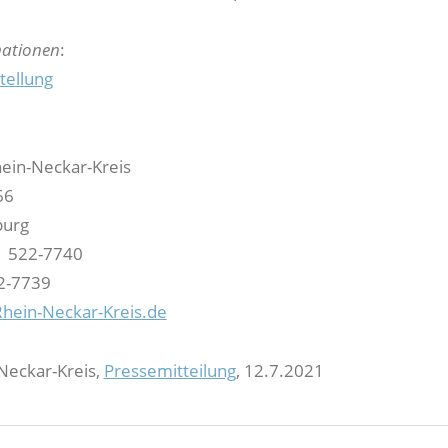
mationen
:
tellung
hein-Neckar-Kreis
66
burg
1 522-7740
2-7739
hein-Neckar-Kreis.de
-Neckar-Kreis,
Pressemitteilung
, 12.7.2021