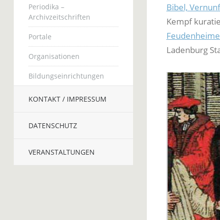
Bibel, Vernun
Periodika –
Archivzeitschriften
Kempf kuratier
Feudenheimer 
Portale
Ladenburg Sta
Organisationen
Bildungseinrichtungen
KONTAKT / IMPRESSUM
DATENSCHUTZ
VERANSTALTUNGEN