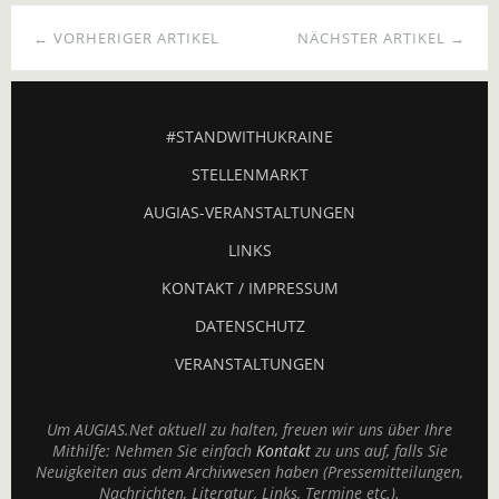
← VORHERIGER ARTIKEL
NÄCHSTER ARTIKEL →
#STANDWITHUKRAINE
STELLENMARKT
AUGIAS-VERANSTALTUNGEN
LINKS
KONTAKT / IMPRESSUM
DATENSCHUTZ
VERANSTALTUNGEN
Um AUGIAS.Net aktuell zu halten, freuen wir uns über Ihre
Mithilfe: Nehmen Sie einfach
Kontakt
zu uns auf, falls Sie
Neuigkeiten aus dem Archivwesen haben (Pressemitteilungen,
Nachrichten, Literatur, Links, Termine etc.).