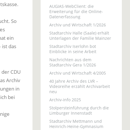
tskasse.
AUGIAS-WebClient: die
Erweiterung für die Online-
Datenerfassung
ucht. So
Archiv und Wirtschaft 1/2026
des
Stadtarchiv Halle (Saale) erhält
hat ein
Unterlagen der Familie Mainzer
 ist das
Stadtarchiv Iserlohn bot
Einblicke in seine Arbeit
Nachrichten aus dem
Stadtarchiv Gera 1/2026
e der CDU
Archiv und Wirtschaft 4/2005
das Archiv
40 Jahre Archiv des LVR –
Videoreihe erzählt Archivarbeit
tungen in
neu
ich bei
Archiv-info 2025
Stolpersteinführung durch die
Limburger Innenstadt
inige
Stadtarchiv Mettmann und
Heinrich-Heine-Gymnasium