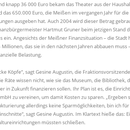
und knapp 36 000 Euro bekam das Theater aus der Haushal
 das 650.000 Euro, die Meißen im vergangen Jahr für die
tungen ausgeben hat. Auch 2004 wird dieser Betrag gebra
inanzbürgermeister Hartmut Gruner beim jetzigen Stand 
 ein. Angesichts der Meißner Finanzsituation – die Stadt 
5 Millionen, das sie in den nächsten Jahren abbauen muss –
anzielle Belastung.
cke Köpfe“, sagt Gesine Augustin, die Fraktionsvorsitzend
ie Räte wissen nicht, wie sie das Museum, die Bibliothek, 
r in Zukunft finanzieren sollen. Ihr Plan ist es, die Einrich
GmbH zu vereinen, um damit Kosten zu sparen. „Ergeben s
turierung allerdings keine Sparmöglichkeiten, bin ich für
nschnitte“, sagt Gesine Augustin. Im Klartext hieße das: E
ultureinrichtungen müssten schließen.