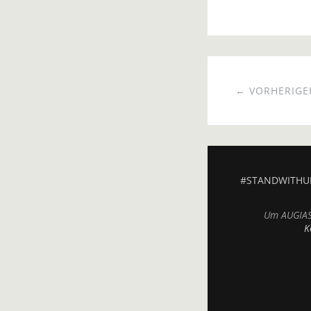
← VORHERIGER
#STANDWITHU
Um AUGIAS.
K