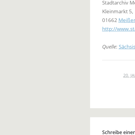
Stadtarchiv M
Kleinmarkt 5,
01662
Meiße
http://www.st
Quelle
:
Sächsi
20. J
Schreibe ein