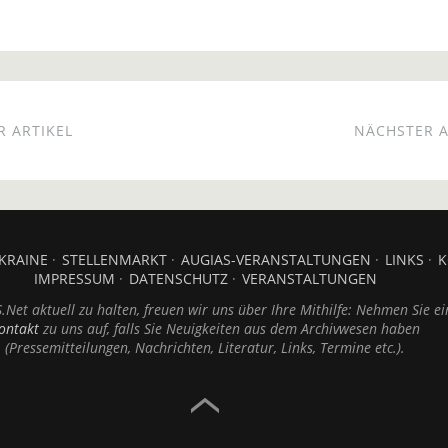
 ARTIKEL
NÄCHSTER A
KRAINE
STELLENMARKT
AUGIAS-VERANSTALTUNGEN
LINKS
K
IMPRESSUM
DATENSCHUTZ
VERANSTALTUNGEN
Net aktuell zu halten, freuen wir uns über Ihre Mithilfe: Nehmen Sie ei
ontakt
zu uns auf, falls Sie Neuigkeiten aus dem Archivwesen haben
(Pressemitteilungen, Nachrichten, Literatur, Links, Termine etc.).