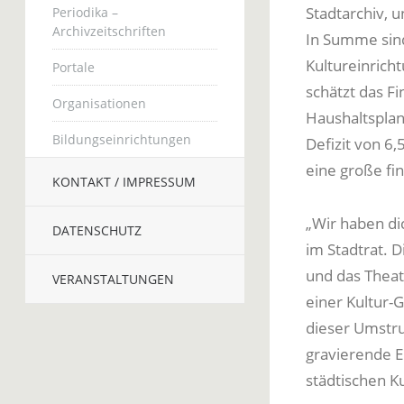
Stadtarchiv, 
Periodika –
Archivzeitschriften
In Summe sind
Kultureinrich
Portale
schätzt das F
Organisationen
Haushaltsplans
Bildungseinrichtungen
Defizit von 6,
eine große fin
KONTAKT / IMPRESSUM
„Wir haben di
DATENSCHUTZ
im Stadtrat. D
und das Theate
VERANSTALTUNGEN
einer Kultur-
dieser Umstruk
gravierende Ei
städtischen K