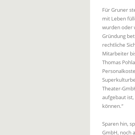
Für Gruner st
mit Leben füll
wurden oder w
Gründung betri
rechtliche Sic
Mitarbeiter b
Thomas Pohlac
Personalkoste
Superkulturbet
Theater-GmbH 
aufgebaut ist
können.“
Sparen hin, sp
GmbH, noch auf