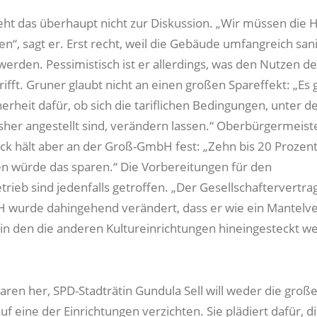
eht das überhaupt nicht zur Diskussion. „Wir müssen die 
en“, sagt er. Erst recht, weil die Gebäude umfangreich san
erden. Pessimistisch ist er allerdings, was den Nutzen 
fft. Gruner glaubt nicht an einen großen Spareffekt: „Es g
herheit dafür, ob sich die tariflichen Bedingungen, unter d
isher angestellt sind, verändern lassen.“ Oberbürgermeist
k hält aber an der Groß-GmbH fest: „Zehn bis 20 Prozent
n würde das sparen.“ Die Vorbereitungen für den
rieb sind jedenfalls getroffen. „Der Gesellschaftervertra
wurde dahingehend verändert, dass er wie ein Mantelve
, in den die anderen Kultureinrichtungen hineingesteckt w
aren her, SPD-Stadträtin Gundula Sell will weder die große
 eine der Einrichtungen verzichten. Sie plädiert dafür, d