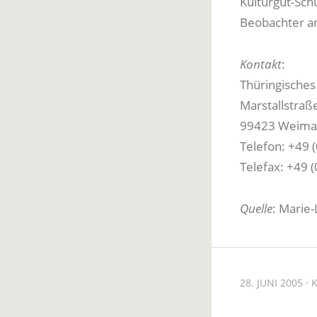
Kulturgut-Sch
Beobachter an
Kontakt
:
Thüringisches
Marstallstraß
99423 Weim
Telefon: +49 (
Telefax: +49 (
Quelle
: Marie-
28. JUNI 2005