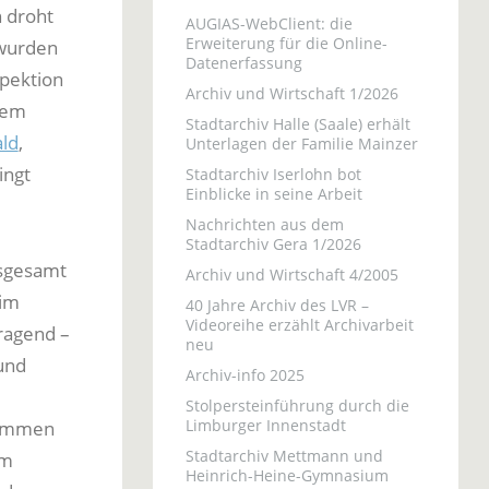
 droht
AUGIAS-WebClient: die
Erweiterung für die Online-
 wurden
Datenerfassung
spektion
Archiv und Wirtschaft 1/2026
dem
Stadtarchiv Halle (Saale) erhält
ld
,
Unterlagen der Familie Mainzer
ingt
Stadtarchiv Iserlohn bot
Einblicke in seine Arbeit
Nachrichten aus dem
Stadtarchiv Gera 1/2026
nsgesamt
Archiv und Wirtschaft 4/2005
 im
40 Jahre Archiv des LVR –
Videoreihe erzählt Archivarbeit
ragend –
neu
und
Archiv-info 2025
Stolpersteinführung durch die
Limburger Innenstadt
sammen
Stadtarchiv Mettmann und
um
Heinrich-Heine-Gymnasium