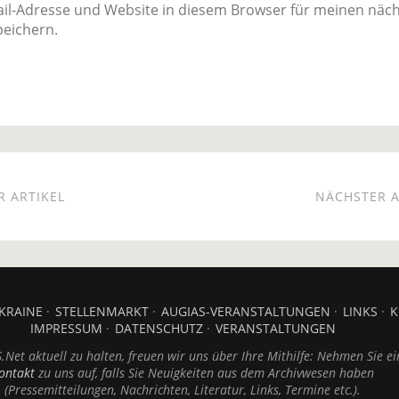
il-Adresse und Website in diesem Browser für meinen näc
eichern.
 ARTIKEL
NÄCHSTER A
KRAINE
STELLENMARKT
AUGIAS-VERANSTALTUNGEN
LINKS
K
IMPRESSUM
DATENSCHUTZ
VERANSTALTUNGEN
Net aktuell zu halten, freuen wir uns über Ihre Mithilfe: Nehmen Sie ei
ontakt
zu uns auf, falls Sie Neuigkeiten aus dem Archivwesen haben
(Pressemitteilungen, Nachrichten, Literatur, Links, Termine etc.).