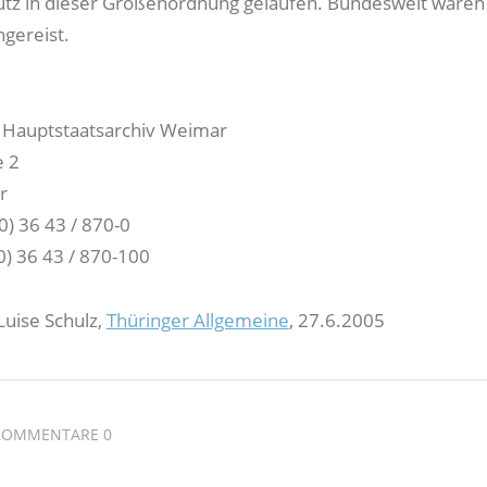
utz in dieser Größenordnung gelaufen. Bundesweit waren
gereist.
 Hauptstaatsarchiv Weimar
e 2
ar
0) 36 43 / 870-0
0) 36 43 / 870-100
Luise Schulz,
Thüringer Allgemeine
, 27.6.2005
KOMMENTARE 0