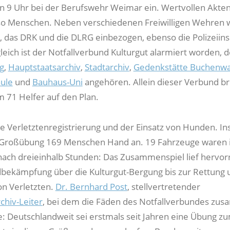
 9 Uhr bei der Berufswehr Weimar ein. Wertvollen Akten
so Menschen. Neben verschiedenen Freiwilligen Wehren
r, das DRK und die DLRG einbezogen, ebenso die Polizeiin
leich ist der Notfallverbund Kulturgut alarmiert worden, 
ng
,
Hauptstaatsarchiv
,
Stadtarchiv
,
Gedenkstätte Buchenwa
ule
und
Bauhaus-Uni
angehören. Allein dieser Verbund br
 71 Helfer auf den Plan.
 Verletztenregistrierung und der Einsatz von Hunden. I
r Großübung 169 Menschen Hand an. 19 Fahrzeuge waren
t nach dreieinhalb Stunden: Das Zusammenspiel lief hervor
bekämpfung über die Kulturgut-Bergung bis zur Rettung 
n Verletzten.
Dr. Bernhard Post
, stellvertretender
chiv-Leiter
, bei dem die Fäden des Notfallverbundes zu
te: Deutschlandweit sei erstmals seit Jahren eine Übung z