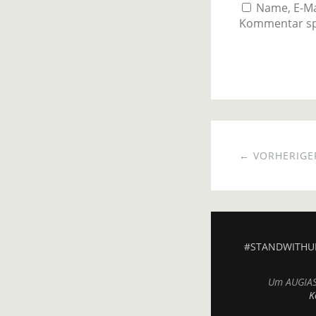
Name, E-Ma
Kommentar sp
← VORHERIGER
#STANDWITHU
Um AUGIAS.
K