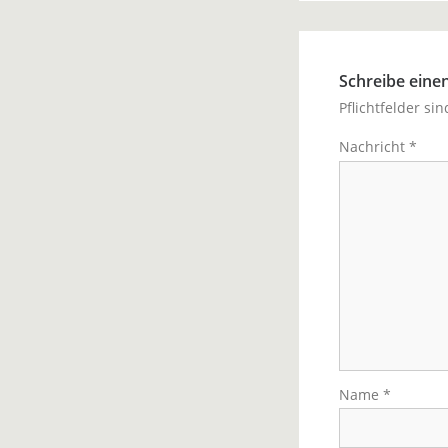
Schreibe ein
Pflichtfelder si
Nachricht
*
Name
*