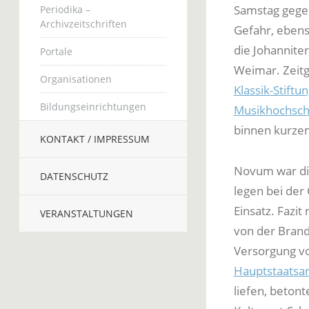
Samstag gegen
Periodika –
Archivzeitschriften
Gefahr, eben
die Johannite
Portale
Weimar. Zeitg
Organisationen
Klassik-Stiftu
Bildungseinrichtungen
Musikhochsch
binnen kurzem
KONTAKT / IMPRESSUM
Novum war die
DATENSCHUTZ
legen bei de
Einsatz. Fazi
VERANSTALTUNGEN
von der Brand
Versorgung vo
Hauptstaatsar
liefen, beton