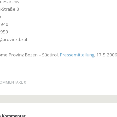
ndesarchiv
-Straße 8
n
1940
1959
provinz.bz.it
ome Provinz Bozen – Südtirol,
Pressemitteilung
, 17.5.200
OMMENTARE 0
en Kommentar