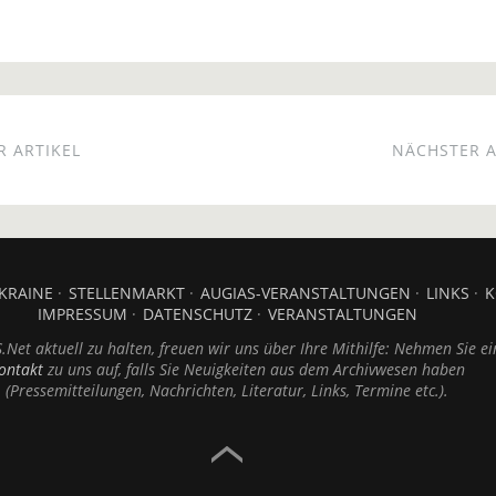
 ARTIKEL
NÄCHSTER A
KRAINE
STELLENMARKT
AUGIAS-VERANSTALTUNGEN
LINKS
K
IMPRESSUM
DATENSCHUTZ
VERANSTALTUNGEN
Net aktuell zu halten, freuen wir uns über Ihre Mithilfe: Nehmen Sie ei
ontakt
zu uns auf, falls Sie Neuigkeiten aus dem Archivwesen haben
(Pressemitteilungen, Nachrichten, Literatur, Links, Termine etc.).