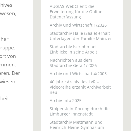
chives
AUGIAS-WebClient: die
Erweiterung für die Online-
nwesen,
Datenerfassung
Archiv und Wirtschaft 1/2026
Stadtarchiv Halle (Saale) erhält
sher
Unterlagen der Familie Mainzer
Stadtarchiv Iserlohn bot
gruppe.
Einblicke in seine Arbeit
ort von
Nachrichten aus dem
nommen,
Stadtarchiv Gera 1/2026
eren. Der
Archiv und Wirtschaft 4/2005
rwiesen.
40 Jahre Archiv des LVR –
Videoreihe erzählt Archivarbeit
neu
beit
Archiv-info 2025
Stolpersteinführung durch die
Limburger Innenstadt
Stadtarchiv Mettmann und
Heinrich-Heine-Gymnasium