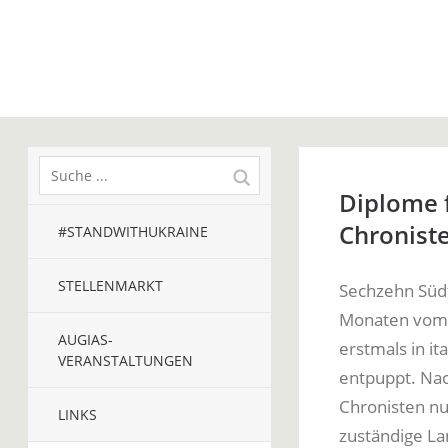
Diplome f
Chronist
#STANDWITHUKRAINE
STELLENMARKT
Sechzehn Südt
Monaten vo
AUGIAS-
erstmals in i
VERANSTALTUNGEN
entpuppt. Nac
Chronisten nu
LINKS
zuständige La