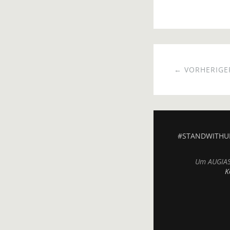
← VORHERIGER
#STANDWITHU
Um AUGIAS.
K