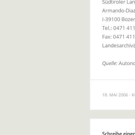
Südtiroler La
Armando-Diaz
I-39100 Boze
Tel.: 0471 41
Fax: 0471 41
Landesarchiv@
Quelle
: Auton
18. MAI 2006
K
Schreibe ein