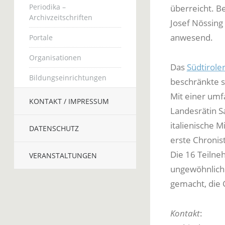
Periodika –
überreicht. B
Archivzeitschriften
Josef Nössing
anwesend.
Portale
Organisationen
Das
Südtirole
Bildungseinrichtungen
beschränkte s
Mit einer umf
KONTAKT / IMPRESSUM
Landesrätin S
italienische M
DATENSCHUTZ
erste Chronist
Die 16 Teilne
VERANSTALTUNGEN
ungewöhnlich 
gemacht, die 
Kontakt
: