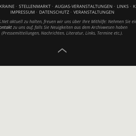
KRAINE
STELLENMARKT
AUGIAS-VERANSTALTUNGEN
LINKS
K
IMPRESSUM
DATENSCHUTZ
VERANSTALTUNGEN
Net aktuell zu halten, freuen wir uns über Ihre Mithilfe: Nehmen Sie ei
ontakt
zu uns auf, falls Sie Neuigkeiten aus dem Archivwesen haben
(Pressemitteilungen, Nachrichten, Literatur, Links, Termine etc.).