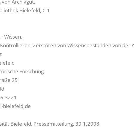
 von Archivgut.
bliothek Bielefeld, C 1
t · Wissen.
 Kontrollieren, Zerstören von Wissensbeständen von der A
rt
elefeld
storische Forschung
traße 25
ld
06-3221
-bielefeld.de
sität Bielefeld, Pressemitteilung, 30.1.2008