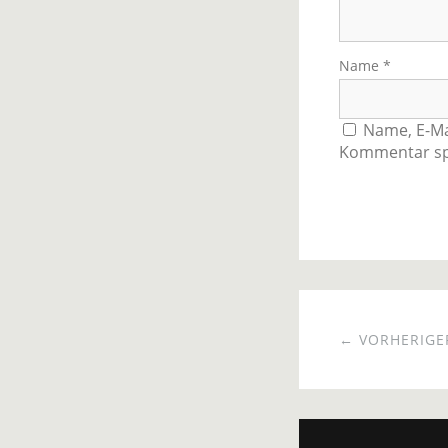
Name
*
Name, E-Ma
Kommentar sp
← VORHERIGER