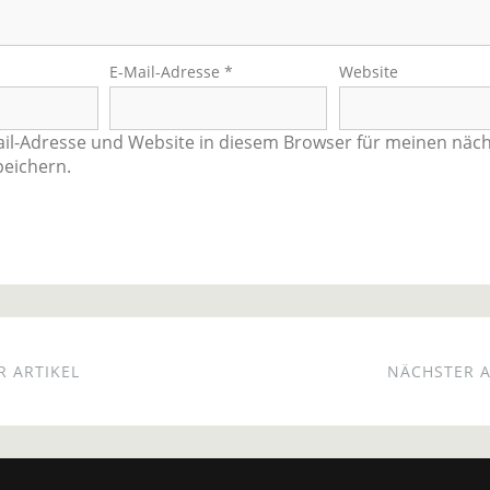
E-Mail-Adresse
*
Website
il-Adresse und Website in diesem Browser für meinen näc
eichern.
 ARTIKEL
NÄCHSTER A