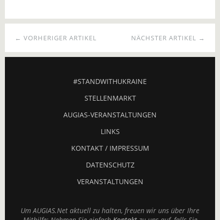
← VORHERIGER ARTIKEL
NÄCHSTER ARTIKEL →
#STANDWITHUKRAINE
STELLENMARKT
AUGIAS-VERANSTALTUNGEN
LINKS
KONTAKT / IMPRESSUM
DATENSCHUTZ
VERANSTALTUNGEN
Um AUGIAS.Net aktuell zu halten, freuen wir uns über Ihre
Mithilfe: Nehmen Sie einfach
Kontakt
zu uns auf, falls Sie