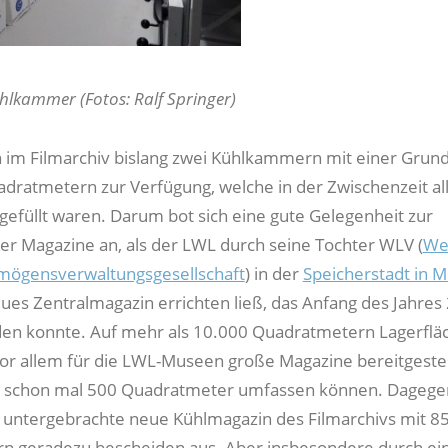
ühlkammer (Fotos: Ralf Springer)
 im Filmarchiv bislang zwei Kühlkammern mit einer Grund
adratmetern zur Verfügung, welche in der Zwischenzeit al
 gefüllt waren. Darum bot sich eine gute Gelegenheit zur
er Magazine an, als der LWL durch seine Tochter WLV (
Wes
rmögensverwaltungsgesellschaft
) in der
Speicherstadt in M
ues Zentralmagazin errichten ließ, das Anfang des Jahres
en konnte. Auf mehr als 10.000 Quadratmetern Lagerflä
or allem für die LWL-Museen große Magazine bereitgestell
ch schon mal 500 Quadratmeter umfassen können. Dagegen 
s untergebrachte neue Kühlmagazin des Filmarchivs mit 8
 geradezu bescheiden aus. Aber insbesondere durch ein 