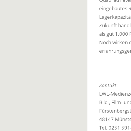
eingebautes R
Lagerkapazitä
Zukunft handlu
als gut 1.000
Noch wirken d
erfahrungsgem
Kontakt
:
LWL-Medienze
Bild-, Film- u
Fürstenbergst
48147 Münst
Tel. 0251 591