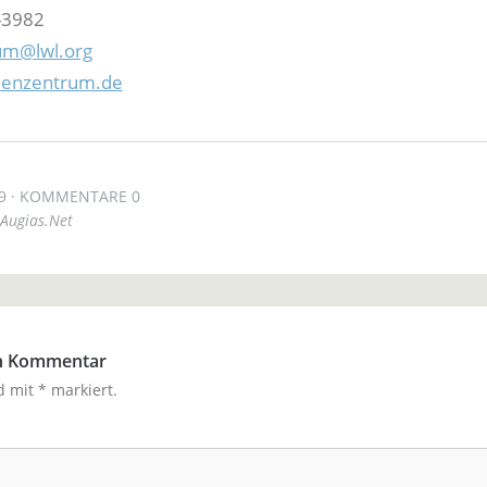
-3982
um@lwl.org
ienzentrum.de
9
KOMMENTARE 0
Augias.Net
en Kommentar
nd mit
*
markiert.