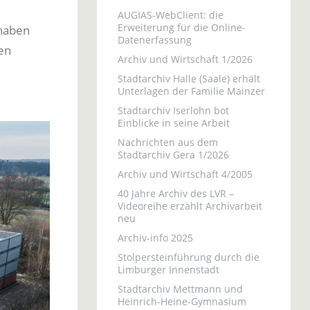
AUGIAS-WebClient: die
Erweiterung für die Online-
 haben
Datenerfassung
en
Archiv und Wirtschaft 1/2026
Stadtarchiv Halle (Saale) erhält
Unterlagen der Familie Mainzer
Stadtarchiv Iserlohn bot
Einblicke in seine Arbeit
Nachrichten aus dem
Stadtarchiv Gera 1/2026
Archiv und Wirtschaft 4/2005
40 Jahre Archiv des LVR –
Videoreihe erzählt Archivarbeit
neu
Archiv-info 2025
Stolpersteinführung durch die
Limburger Innenstadt
Stadtarchiv Mettmann und
Heinrich-Heine-Gymnasium