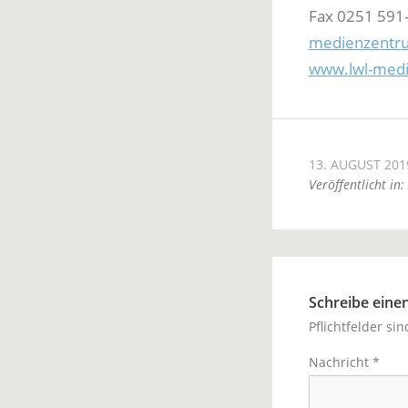
Fax 0251 591
medienzentr
www.lwl-med
13. AUGUST 201
Veröffentlicht in:
Schreibe ein
Pflichtfelder si
Nachricht
*