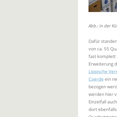
Abb.: In der K
Dafür standen
von ca. 55 Qu
fast komplett
Erweiterung d
Lippische Ve
Coerde
ein ne
bezogen werd
werden hier v
Einzelfall au
dort ebenfall
Quadratmetern