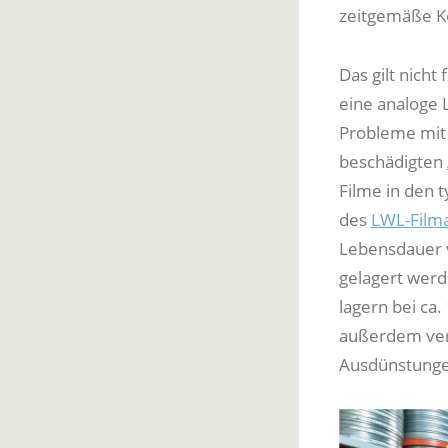
zeitgemäße Ko
Das gilt nicht
eine analoge 
Probleme mit
beschädigten
Filme in den
des
LWL-Filma
Lebensdauer v
gelagert wer
lagern bei ca.
außerdem verh
Ausdünstunge