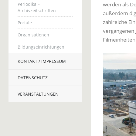
werden als D
Periodika –
Archivzeitschriften
außerdem digi
zahlreiche Ei
Portale
vergangenen J
Organisationen
Filmeinheit
Bildungseinrichtungen
KONTAKT / IMPRESSUM
DATENSCHUTZ
VERANSTALTUNGEN