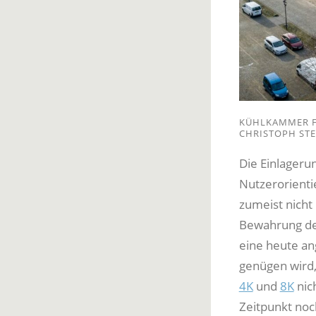
KÜHLKAMMER F
CHRISTOPH STE
Die Einlageru
Nutzerorienti
zumeist nicht
Bewahrung der
eine heute an
genügen wird,
4K
und
8K
nic
Zeitpunkt noc