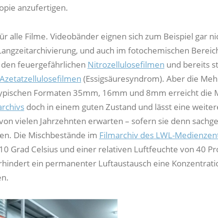
pie anzufertigen.
 für alle Filme. Videobänder eignen sich zum Beispiel gar ni
Langzeitarchivierung, und auch im fotochemischen Bereich
 den feuergefährlichen
Nitrozellulosefilmen
und bereits s
Azetatzellulosefilmen
(Essigsäuresyndrom). Aber die Meh
 typischen Formaten 35mm, 16mm und 8mm erreicht die 
rchivs
doch in einem guten Zustand und lässt eine weiter
on vielen Jahrzehnten erwarten – sofern sie denn sachg
den. Die Mischbestände im
Filmarchiv des LWL-Medienze
 10 Grad Celsius und einer relativen Luftfeuchte von 40 Pr
indert ein permanenter Luftaustausch eine Konzentrati
n.