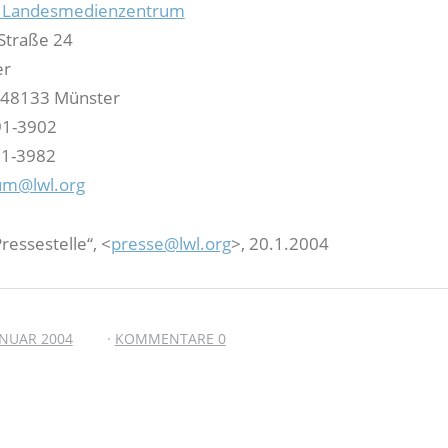
s Landesmedienzentrum
Straße 24
er
: 48133 Münster
591-3902
91-3982
um@lwl.org
ressestelle“, <
presse@lwl.org
>, 20.1.2004
ANUAR 2004
KOMMENTARE 0