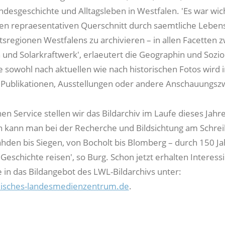
ndesgeschichte und Alltagsleben in Westfalen. 'Es war wich
nen repraesentativen Querschnitt durch saemtliche Lebe
tsregionen Westfalens zu archivieren – in allen Facetten 
 und Solarkraftwerk', erlaeutert die Geographin und Sozio
e sowohl nach aktuellen wie nach historischen Fotos wird
 Publikationen, Ausstellungen oder andere Anschauungsz
hen Service stellen wir das Bildarchiv im Laufe dieses Jahre
n kann man bei der Recherche und Bildsichtung am Schrei
Rahden bis Siegen, von Bocholt bis Blomberg – durch 150 J
Geschichte reisen', so Burg. Schon jetzt erhalten Interess
e in das Bildangebot des LWL-Bildarchivs unter:
isches-landesmedienzentrum.de
.