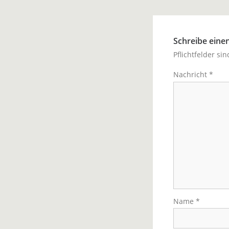
Schreibe ein
Pflichtfelder si
Nachricht
*
Name
*