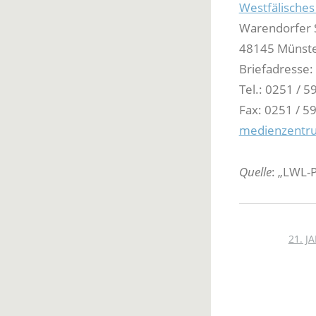
Westfälische
Warendorfer 
48145 Münst
Briefadresse
Tel.: 0251 / 
Fax: 0251 / 5
medienzentr
Quelle
: „LWL-P
21. J