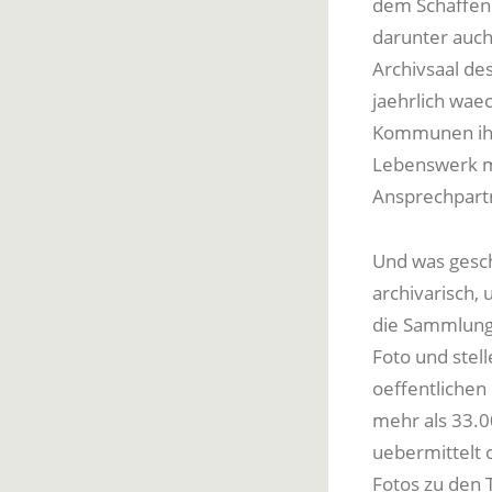
dem Schaffen 
darunter auch
Archivsaal d
jaehrlich wae
Kommunen ihre
Lebenswerk mi
Ansprechpartn
Und was gesch
archivarisch, 
die Sammlunge
Foto und stell
oeffentlichen
mehr als 33.0
uebermittelt 
Fotos zu den 