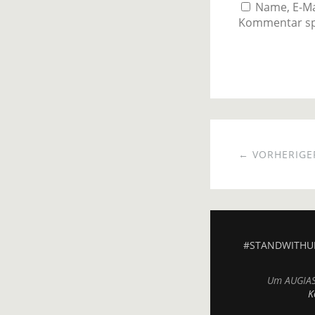
Name, E-Ma
Kommentar sp
← VORHERIGER
#STANDWITHU
Um AUGIAS.
K