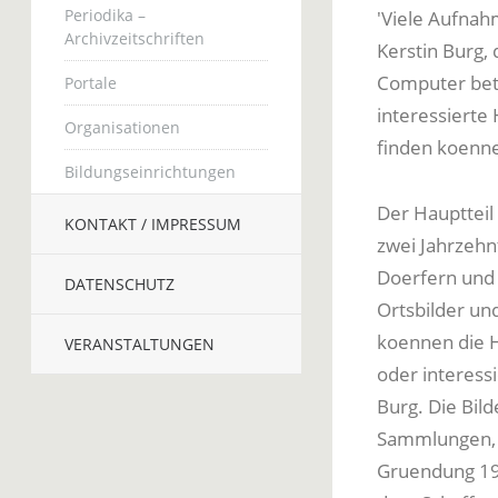
Periodika –
'Viele Aufnah
Archivzeitschriften
Kerstin Burg, 
Computer bete
Portale
interessierte
Organisationen
finden koenn
Bildungseinrichtungen
Der Hauptteil
KONTAKT / IMPRESSUM
zwei Jahrzehn
Doerfern und 
DATENSCHUTZ
Ortsbilder un
koennen die H
VERANSTALTUNGEN
oder interess
Burg. Die Bil
Sammlungen, 
Gruendung 198