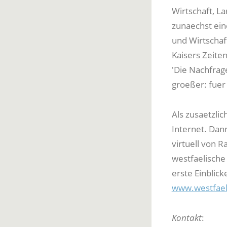
Wirtschaft, La
zunaechst ei
und Wirtschaf
Kaisers Zeiten
'Die Nachfrag
groeßer: fuer
Als zusaetzlic
Internet. Dan
virtuell von 
westfaelische 
erste Einblick
www.westfael
Kontakt
: