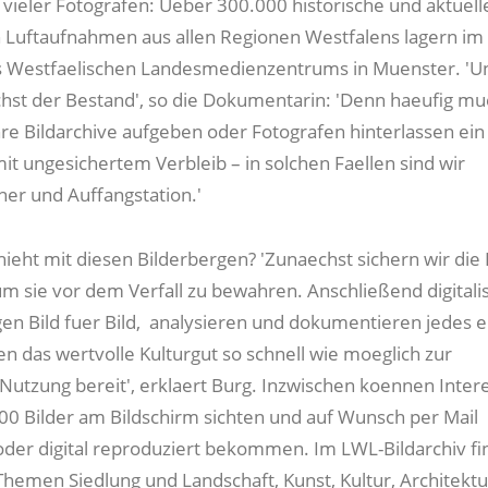
vieler Fotografen: Ueber 300.000 historische und aktuelle
 Luftaufnahmen aus allen Regionen Westfalens lagern im
es Westfaelischen Landesmedienzentrums in Muenster. 'U
chst der Bestand', so die Dokumentarin: 'Denn haeufig m
 Bildarchive aufgeben oder Fotografen hinterlassen ein
t ungesichertem Verbleib – in solchen Faellen sind wir
er und Auffangstation.'
ieht mit diesen Bilderbergen? 'Zunaechst sichern wir die 
um sie vor dem Verfall zu bewahren. Anschließend digitali
n Bild fuer Bild, analysieren und dokumentieren jedes e
en das wertvolle Kulturgut so schnell wie moeglich zur
 Nutzung bereit', erklaert Burg. Inzwischen koennen Inter
00 Bilder am Bildschirm sichten und auf Wunsch per Mail
oder digital reproduziert bekommen. Im LWL-Bildarchiv fi
Themen Siedlung und Landschaft, Kunst, Kultur, Architektu