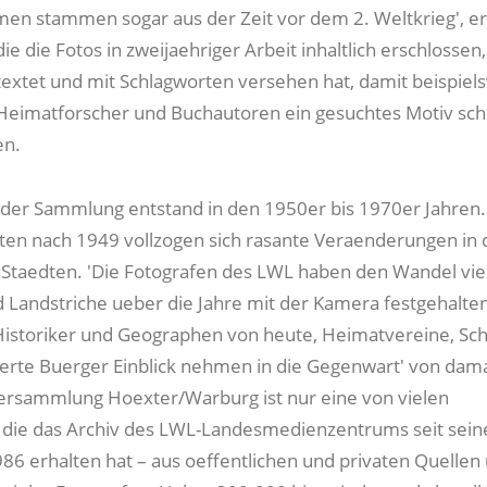
men stammen sogar aus der Zeit vor dem 2. Weltkrieg', er
die die Fotos in zweijaehriger Arbeit inhaltlich erschlossen,
xtet und mit Schlagworten versehen hat, damit beispiel
 Heimatforscher und Buchautoren ein gesuchtes Motiv sch
en.
 der Sammlung entstand in den 1950er bis 1970er Jahren.
ten nach 1949 vollzogen sich rasante Veraenderungen in
Staedten. 'Die Fotografen des LWL haben den Wandel vie
d Landstriche ueber die Jahre mit der Kamera festgehalte
istoriker und Geographen von heute, Heimatvereine, Sc
ierte Buerger Einblick nehmen in die Gegenwart' von damal
dersammlung Hoexter/Warburg ist nur eine von vielen
die das Archiv des LWL-Landesmedienzentrums seit sein
6 erhalten hat – aus oeffentlichen und privaten Quellen