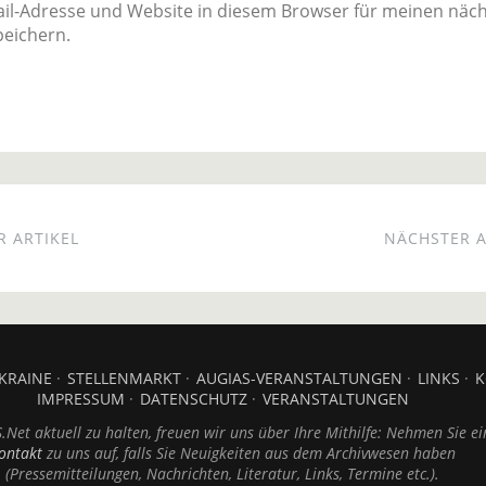
il-Adresse und Website in diesem Browser für meinen näc
eichern.
 ARTIKEL
NÄCHSTER A
KRAINE
STELLENMARKT
AUGIAS-VERANSTALTUNGEN
LINKS
K
IMPRESSUM
DATENSCHUTZ
VERANSTALTUNGEN
Net aktuell zu halten, freuen wir uns über Ihre Mithilfe: Nehmen Sie ei
ontakt
zu uns auf, falls Sie Neuigkeiten aus dem Archivwesen haben
(Pressemitteilungen, Nachrichten, Literatur, Links, Termine etc.).