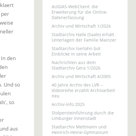
klaert
AUGIAS-WebClient: die
Erweiterung für die Online-
 per
Datenerfassung
sweise
Archiv und Wirtschaft 1/2026
neller
Stadtarchiv Halle (Saale) erhält
Unterlagen der Familie Mainzer
Stadtarchiv Iserlohn bot
Einblicke in seine Arbeit
 In den
Nachrichten aus dem
 den
Stadtarchiv Gera 1/2026
ler
Archiv und Wirtschaft 4/2005
n. Und so
40 Jahre Archiv des LVR –
Videoreihe erzählt Archivarbeit
hulen
neu
s', so
Archiv-info 2025
Stolpersteinführung durch die
Limburger Innenstadt
er
Stadtarchiv Mettmann und
 und aus
Heinrich-Heine-Gymnasium