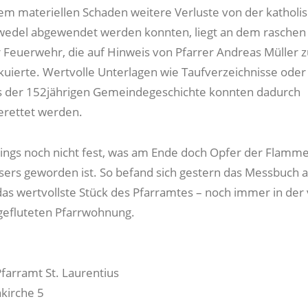
m materiellen Schaden weitere Verluste von der katholi
wedel abgewendet werden konnten, liegt an dem raschen
r Feuerwehr, die auf Hinweis von Pfarrer Andreas Müller 
kuierte. Wertvolle Unterlagen wie Taufverzeichnisse oder
s der 152jährigen Gemeindegeschichte konnten dadurch
erettet werden.
rdings noch nicht fest, was am Ende doch Opfer der Flamm
ers geworden ist. So befand sich gestern das Messbuch 
das wertvollste Stück des Pfarramtes – noch immer in de
gefluteten Pfarrwohnung.
Pfarramt St. Laurentius
kirche 5