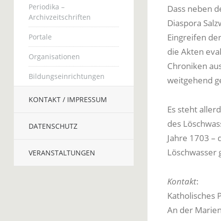
Periodika –
Dass neben de
Archivzeitschriften
Diaspora Salz
Eingreifen de
Portale
die Akten eva
Organisationen
Chroniken au
Bildungseinrichtungen
weitgehend g
KONTAKT / IMPRESSUM
Es steht alle
des Löschwass
DATENSCHUTZ
Jahre 1703 – 
Löschwasser 
VERANSTALTUNGEN
Kontakt
:
Katholisches 
An der Marien