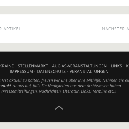
 ARTIKEL
NÄCHSTER A
KRAINE
STELLENMARKT
AUGIAS-VERANSTALTUNGEN
LINKS
K
IMPRESSUM
DATENSCHUTZ
VERANSTALTUNGEN
Net aktuell zu halten, freuen wir uns über Ihre Mithilfe: Nehmen Sie ei
ontakt
zu uns auf, falls Sie Neuigkeiten aus dem Archivwesen haben
(Pressemitteilungen, Nachrichten, Literatur, Links, Termine etc.).