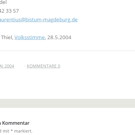
del
 42 33 57
-laurentius@bistum-magdeburg.de
 Thiel,
Volksstimme
, 28.5.2004
AI 2004
KOMMENTARE 0
en Kommentar
nd mit
*
markiert.