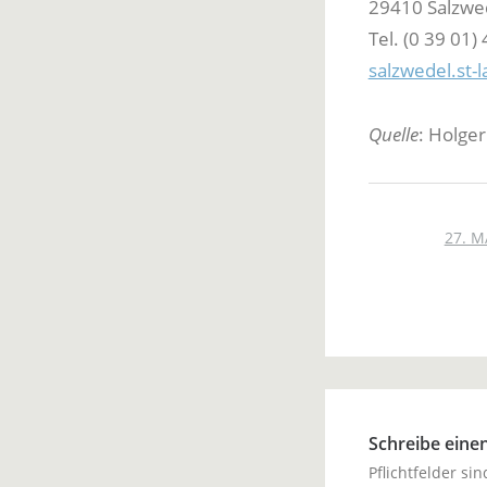
29410 Salzwe
Tel. (0 39 01)
salzwedel.st
Quelle
: Holger
27. M
Schreibe ein
Pflichtfelder si