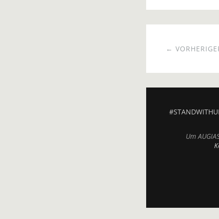
← VORHERIGER
#STANDWITHU
Um AUGIAS.
K