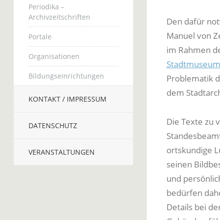
Periodika –
Archivzeitschriften
Den dafür no
Manuel von Ze
Portale
im Rahmen de
Organisationen
Stadtmuseum
Bildungseinrichtungen
Problematik d
dem Stadtarch
KONTAKT / IMPRESSUM
Die Texte zu 
DATENSCHUTZ
Standesbeamt
ortskundige L
VERANSTALTUNGEN
seinen Bildbe
und persönlic
bedürfen dah
Details bei d