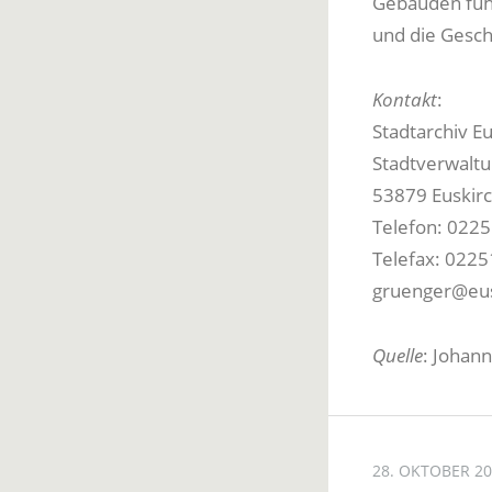
Gebäuden führ
und die Gesch
Kontakt
:
Stadtarchiv E
Stadtverwaltu
53879 Euskir
Telefon: 022
Telefax: 022
gruenger@eus
Quelle
: Johan
28. OKTOBER 2