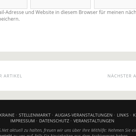
il-Adresse und Website in diesem Browser für meinen näc
eichern.
 ARTIKEL
NÄCHSTER A
KRAINE
STELLENMARKT
AUGIAS-VERANSTALTUNGEN
LINKS
K
IMPRESSUM
DATENSCHUTZ
VERANSTALTUNGEN
Net aktuell zu halten, freuen wir uns über Ihre Mithilfe: Nehmen Sie ei
ontakt
zu uns auf, falls Sie Neuigkeiten aus dem Archivwesen haben