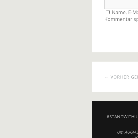
Name, E-Ma
Kommentar sp
← VORHERIGER
#STANDWITHU
Um AUGIAS.
K