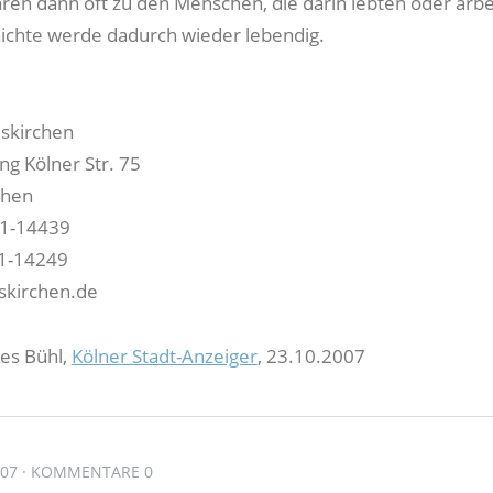
en dann oft zu den Menschen, die darin lebten oder arbe
ichte werde dadurch wieder lebendig.
uskirchen
ng Kölner Str. 75
chen
51-14439
51-14249
kirchen.de
nes Bühl,
Kölner Stadt-Anzeiger
, 23.10.2007
007
KOMMENTARE 0