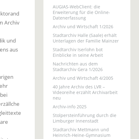
AUGIAS-WebClient: die
Erweiterung für die Online-
oktorand
Datenerfassung
m Archiv
Archiv und Wirtschaft 1/2026
Stadtarchiv Halle (Saale) erhält
dik und
Unterlagen der Familie Mainzer
tens aus
Stadtarchiv Iserlohn bot
Einblicke in seine Arbeit
Nachrichten aus dem
Stadtarchiv Gera 1/2026
hrigen
Archiv und Wirtschaft 4/2005
ehr
40 Jahre Archiv des LVR –
Videoreihe erzählt Archivarbeit
 bei
neu
rzällche
Archiv-info 2025
leittexte
Stolpersteinführung durch die
Limburger Innenstadt
bare
Stadtarchiv Mettmann und
Heinrich-Heine-Gymnasium