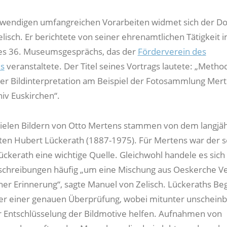
twendigen umfangreichen Vorarbeiten widmet sich der D
lisch. Er berichtete von seiner ehrenamtlichen Tätigkeit i
s 36. Museumsgesprächs, das der
Förderverein des
s
veranstaltete. Der Titel seines Vortrags lautete: „Metho
er Bildinterpretation am Beispiel der Fotosammlung Mer
iv Euskirchen“.
vielen Bildern von Otto Mertens stammen von dem langjä
en Hubert Lückerath (1887-1975). Für Mertens war der s
ückerath eine wichtige Quelle. Gleichwohl handele es sich
schreibungen häufig „um eine Mischung aus Oeskerche Ve
her Erinnerung“, sagte Manuel von Zelisch. Lückeraths Beg
er einer genauen Überprüfung, wobei mitunter unschein
er Entschlüsselung der Bildmotive helfen. Aufnahmen von