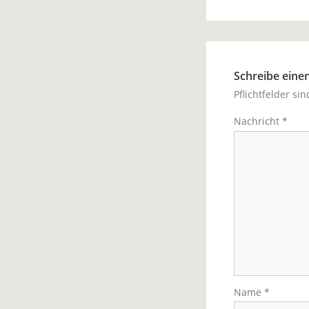
Schreibe ein
Pflichtfelder si
Nachricht
*
Name
*