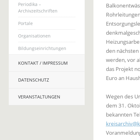
Periodika –
Balkonentwäss
Archivzeitschriften
Rohrleitungen
Entsorgungsle
Portale
denkmalgesch
Organisationen
Heizungsarbei
Bildungseinrichtungen
den nächsten 
werden, vor a
KONTAKT / IMPRESSUM
das Projekt n
Euro an Hausha
DATENSCHUTZ
Wegen des Umz
VERANSTALTUNGEN
dem 31. Oktob
bekannten Te
kreisarchiv@k
Voranmeldung