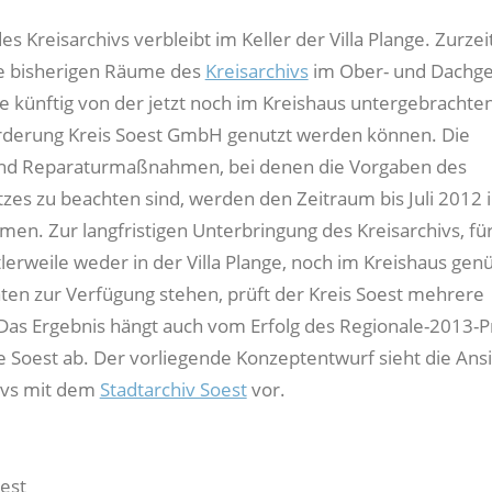
s Kreisarchivs verbleibt im Keller der Villa Plange. Zurzei
ie bisherigen Räume des
Kreisarchivs
im Ober- und Dachg
ge künftig von der jetzt noch im Kreishaus untergebrachte
rderung Kreis Soest GmbH genutzt werden können. Die
und Reparaturmaßnahmen, bei denen die Vorgaben des
es zu beachten sind, werden den Zeitraum bis Juli 2012 
en. Zur langfristigen Unterbringung des Kreisarchivs, fü
lerweile weder in der Villa Plange, noch im Kreishaus ge
en zur Verfügung stehen, prüft der Kreis Soest mehrere
 Das Ergebnis hängt auch vom Erfolg des Regionale-2013-P
Soest ab. Der vorliegende Konzeptentwurf sieht die Ans
ivs mit dem
Stadtarchiv Soest
vor.
oest