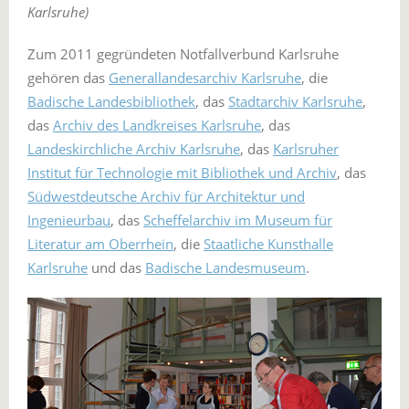
Karlsruhe)
Zum 2011 gegründeten Notfallverbund Karlsruhe
gehören das
Generallandesarchiv Karlsruhe
, die
Badische Landesbibliothek
, das
Stadtarchiv Karlsruhe
,
das
Archiv des Landkreises Karlsruhe
, das
Landeskirchliche Archiv Karlsruhe
, das
Karlsruher
Institut für Technologie mit Bibliothek und Archiv
, das
Südwestdeutsche Archiv für Architektur und
Ingenieurbau
, das
Scheffelarchiv im Museum für
Literatur am Oberrhein
, die
Staatliche Kunsthalle
Karlsruhe
und das
Badische Landesmuseum
.