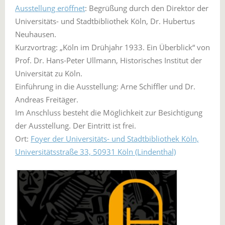
Ausstellung eröffnet
: Begrüßung durch den Direktor der
Universitäts- und Stadtbibliothek Köln, Dr. Hubertus
Neuhausen.
Kurzvortrag: „Köln im Drühjahr 1933. Ein Überblick“ von
Prof. Dr. Hans-Peter Ullmann, Historisches Institut der
Universität zu Köln.
Einführung in die Ausstellung: Arne Schiffler und Dr.
Andreas Freitäger.
Im Anschluss besteht die Möglichkeit zur Besichtigung
der Ausstellung. Der Eintritt ist frei.
Ort:
Foyer der Universitäts- und Stadtbibliothek Köln,
Universitätsstraße 33, 50931 Köln (Lindenthal)