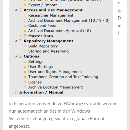
n
g:
D
ie
i
m Programm verwendeten Währungssymbole werden
nun automatisch an das in den Windows-
Systemeinstellungen gewählte regionale Format
angepasst.