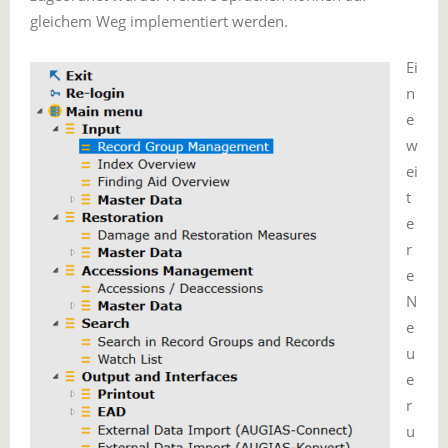
gleichem Weg implementiert werden.
Ei
n
e
w
ei
t
e
r
e
N
e
u
e
r
u