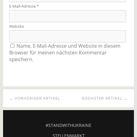
E-Mail-Adresse
*
Website
Name, E-Mail-Adresse und Website in diesem
Browser für meinen nächsten Kommentar
speichern.
← VORHERIGER ARTIKEL
NÄCHSTER ARTIKEL →
#STANDWITHUKRAINE
STELLENMARKT