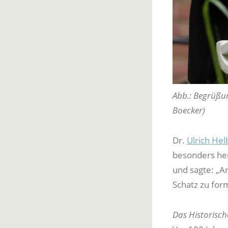
Abb.: Begrüßun
Boecker)
Dr.
Ulrich Hel
besonders her
und sagte: „Ar
Schatz zu form
Das Historisch