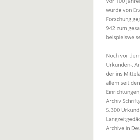
Vor 100 Jahre
wurde von Erzb
Forschung geg
942 zum gesam
beispielsweis
Noch vor dem
Urkunden-, Am
der ins Mittel
allem seit den
Einrichtungen
Archiv Schrif
5.300 Urkunde
Langzeitgedäc
Archive in De