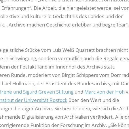
 Erfahrungen“. Die Arbeit, die hier geleistet werde, sei v
kollektive und kulturelle Gedächtnis des Landes und der
k. „Archive machen Geschichte erlebbar und begreifbar“,
e geistliche Stücke vom Luis Weiß Quartett brachten nicht
e in Schwingung, sondern vermutlich auch die Regale gen
denn der Festakt fand im Innenhof des Archivs statt.
eren Runde, moderiert von Birgitt Schippers vom Domrad
ichael Hollmann, der Präsident des Bundesarchivs, mit Da
Irene und Sigurd Greven Stiftung
und
Marc von der Höh
v
nstitut der Universität Rostock
über den Wert und die
ngen heutiger Archive. Sie beschrieben, wie sich die Arch
ehmende Digitalisierung von Archivalien verändert. Alle dr
korrigierende Funktion der Forschung im Archiv. „Sie könn