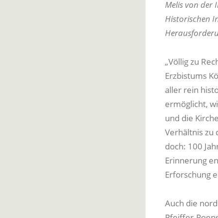
Melis von der
Historischen I
Herausforderun
„Völlig zu Rec
Erzbistums Kö
aller rein his
ermöglicht, wi
und die Kirche
Verhältnis zu 
doch: 100 Jahr
Erinnerung ent
Erforschung ei
Auch die nord
Pfeiffer-Poen