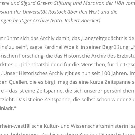
 Irene und Sigurd Greven Stiftung und Marc von der Höh vo
nstitut der Universität Rostock über den Wert und die
gen heutiger Archive (Foto: Robert Boecker).
ht rühmt sich das Archiv damit, das ‚Langzeitgedächtnis de
lns‘ zu sein“, sagte Kardinal Woelki in seiner Begrüßung. 
torischen Forschung, die das Historische Archiv des Erzbis
rkt es […] identitätsbildend für die Menschen, für die Gese
. Unser Historisches Archiv gibt es nun seit 100 Jahren. I
den Quellen, die es birgt, mag das eine kurze Zeitspanne 
e – das ist eine Zeitspanne, die sich unserer persönlichen
zieht. Das ist eine Zeitspanne, die selbst schon wieder zu
nlädt.“
rhein-westfälische Kultur- und Wissenschaftsministerin Isa
sgen hob hervor: „Archive sichern Kontinuität von histori