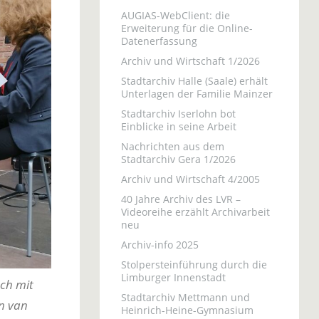
AUGIAS-WebClient: die
Erweiterung für die Online-
Datenerfassung
Archiv und Wirtschaft 1/2026
Stadtarchiv Halle (Saale) erhält
Unterlagen der Familie Mainzer
Stadtarchiv Iserlohn bot
Einblicke in seine Arbeit
Nachrichten aus dem
Stadtarchiv Gera 1/2026
Archiv und Wirtschaft 4/2005
40 Jahre Archiv des LVR –
Videoreihe erzählt Archivarbeit
neu
Archiv-info 2025
Stolpersteinführung durch die
Limburger Innenstadt
äch mit
Stadtarchiv Mettmann und
n van
Heinrich-Heine-Gymnasium