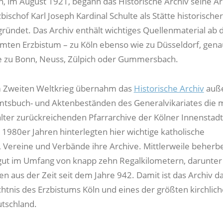
n, im August 1921, begann das Historische Archiv seine Arb
ischof Karl Joseph Kardinal Schulte als Stätte historischer
ründet. Das Archiv enthält wichtiges Quellenmaterial ab 
ten Erzbistum – zu Köln ebenso wie zu Düsseldorf, gena
e zu Bonn, Neuss, Zülpich oder Gummersbach.
 Zweiten Weltkrieg übernahm das
Historische Archiv
auße
tsbuch- und Aktenbeständen des Generalvikariates die 
alter zurückreichenden Pfarrarchive der Kölner Innenstadt
 1980er Jahren hinterlegten hier wichtige katholische
, Vereine und Verbände ihre Archive. Mittlerweile beherb
tgut im Umfang von knapp zehn Regalkilometern, darunter 
n aus der Zeit seit dem Jahre 942. Damit ist das Archiv d
htnis des Erzbistums Köln und eines der größten kirchlic
utschland.